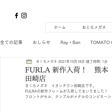
ホーム
おとなメガネ
全ての記事
おしらせ
Ray・Ban
TOMATO 
きくちメガネ
2021年10月18日
読了時間: 1分
TIFFANY&Co.
to hers
SOLAIZ
DJUA
FURLA 新作入荷！ 熊
田崎店
SAMURAI SHO
mu
tsubura
AQUALI
きくちメガネ　イオンタウン田崎店です。
FULRAの新作フレームが入荷してまいりました！
フロントがセル、テンプルがメタルのコンビネーシ
POLICE
OAKLEY
agnes b. ENFANT
m