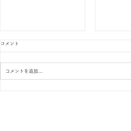
コメント
コメントを追加…
FURLA 新作入荷！ 熊本
FURLA 
きくちメガネ イオンタウン
くちメガネ
田崎店
崎店