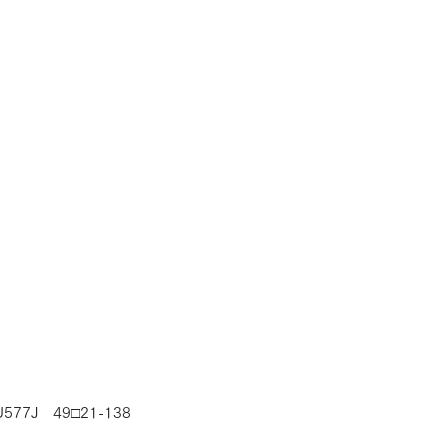
RLA
577J　49□21-138