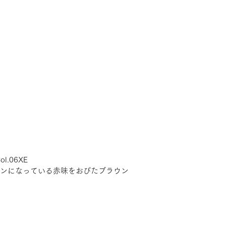
ol.06XE
ンになっている赤味をおびたブラウン