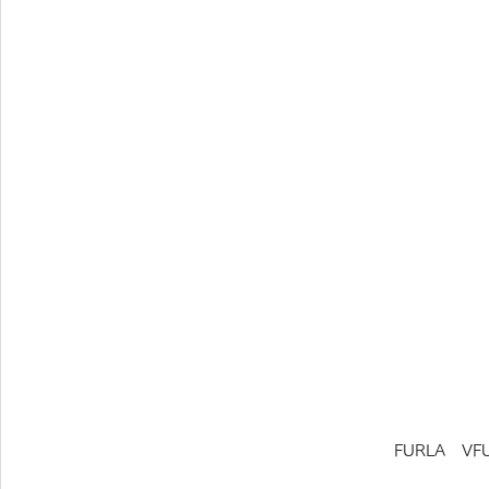
OAKLEY KIDS
syunsoku
agnes b.
FU
FURLA　VFU