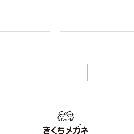
再入荷！ 熊本 き
FURLA フルラ 新作入
 イオンタウン田
荷！ 熊本 きくちメガ
カリーノ菊陽店