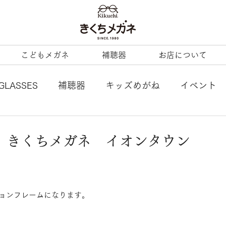
こどもメガネ
補聴器
お店について
GLASSES
補聴器
キッズめがね
イベント
L
tonysame：
ENALLOID
谷口眼鏡
本 きくちメガネ イオンタウン
BERTY
LineArt
COACH
内藤熊八
ョンフレームになります。
ezzopiano
JILL STUART
Ray-Ban KIDS