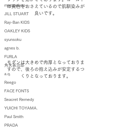
mezzopiano
は黄色をおさえているので肌馴染みが
良いです。
JILL STUART
Ray-Ban KIDS
OAKLEY KIDS
syunsoku
agnes b.
FURLA
モダンは大きめで肉厚となっておりま
角矢甚治郎
すので、後ろの抱え込みが安定するつ
a.q.
くりとなっております。
Reego
FACE FONTS
Seacret Remedy
YUICHI TOYAMA.
Paul Smith
PRADA