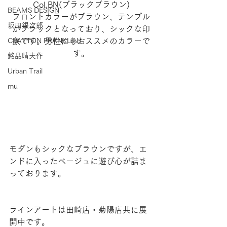
Col.BN(ブラックブラウン)
BEAMS DESIGN
フロントカラーがブラウン、テンプル
坂田銀次郎
がブラックとなっており、シックな印
象です。男性にもおススメのカラーで
CLAYTON FRANKLIN
す。
銘品晴夫作
Urban Trail
mu
モダンもシックなブラウンですが、エ
ンドに入ったベージュに遊び心が詰ま
っております。
ラインアートは田崎店・菊陽店共に展
開中です。