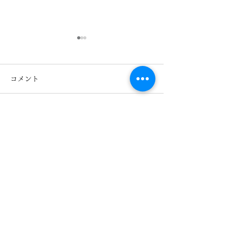
コメント
コメントを追加…
Line Art/ラインアート
ラインアート新
XL1815 BK2 入荷 き
知らせ XL1111
くちメガネ カリーノ菊
ガネ イオンタ
陽店
【​カリーノ菊陽店】