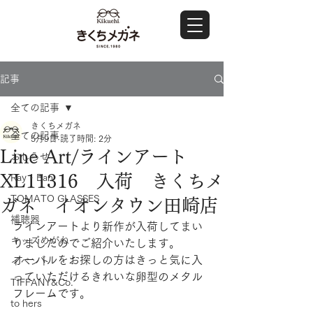
記事
全ての記事
きくちメガネ
全ての記事
5月9日
読了時間: 2分
Line Art/ラインアート
おしらせ
XL11316 入荷 きくちメ
Ray・Ban
TOMATO GLASSES
ガネ イオンタウン田崎店
補聴器
ラインアートより新作が入荷してまい
キッズめがね
りましたのでご紹介いたします。
オーバルをお探しの方はきっと気に入
イベント
っていただけるきれいな卵型のメタル
TIFFANY&Co.
フレームです。
to hers