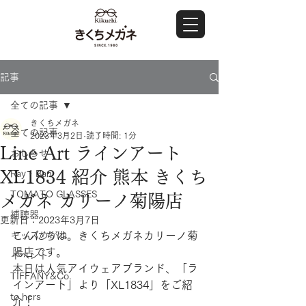
記事
全ての記事
きくちメガネ
全ての記事
2023年3月2日
読了時間: 1分
Line Art ラインアート
おしらせ
XL1834 紹介 熊本 きくち
Ray・Ban
TOMATO GLASSES
メガネ カリーノ菊陽店
補聴器
更新日：
2023年3月7日
キッズめがね
こんにちは。きくちメガネカリーノ菊
陽店です。
イベント
本日は人気アイウェアブランド、「ラ
TIFFANY&Co.
インアート」より「XL1834」をご紹
to hers
介！