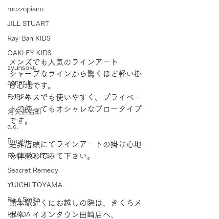
mezzopiano
JILL STUART
Ray-Ban KIDS
OAKLEY KIDS
メンズでも人気のラインアート
syunsoku
シャープなラインから驚くほど軽い掛
agnes b.
け心地です。
FURLA
ビジネスでも使いやすく、プライベー
トで使ってもオシャレなブロータイプ
角矢甚治郎
です。
a.q.
Reego
是非店頭にてラインアートの掛け心地
FACE FONTS
を体感してみて下さい。
Seacret Remedy
YUICHI TOYAMA.
Paul Smith
熊本駅近くにお越しの際は、きくちメ
PRADA
ガネ　イオンタウン田崎店へ、