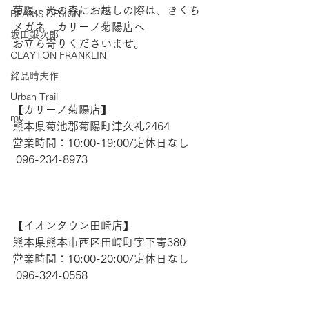
菊陽、光の森にお越しの際は、きくち
BEAMS DESIGN
メガネ　カリーノ菊陽店へ
坂田銀次郎
お立ち寄りくださいませ。
CLAYTON FRANKLIN
銘品晴夫作
Urban Trail
【​カリーノ菊陽店】 
mu
熊本県菊池郡菊陽町津久礼2464 
営業時間：10:00-19:00/定休日なし
 096-234-8973  
【​イオンタウン田崎店】 
熊本県熊本市西区田崎町字下寄380
営業時間：10:00-20:00/定休日なし
 096-324-0558