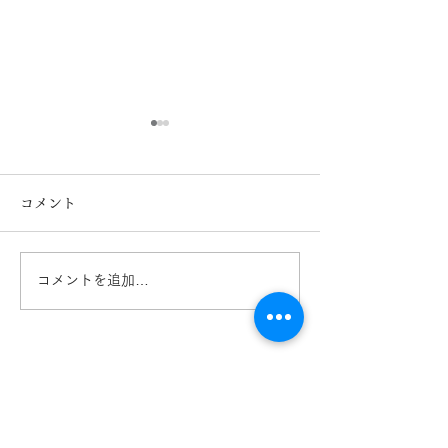
コメント
コメントを追加…
ラインアート新商品のご
Line Art/
案内 XL1843 きくちメガ
XL1815 BK
ネ カリーノ菊陽店
くちメガネ カ
陽店