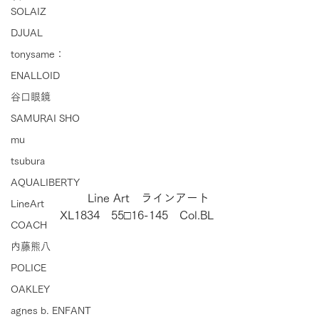
SOLAIZ
DJUAL
tonysame：
ENALLOID
谷口眼鏡
SAMURAI SHO
mu
tsubura
AQUALIBERTY
　　　　　　Line Art　ラインアート
LineArt
　　　　XL1834　55□16-145　Col.BL
COACH
内藤熊八
POLICE
OAKLEY
agnes b. ENFANT