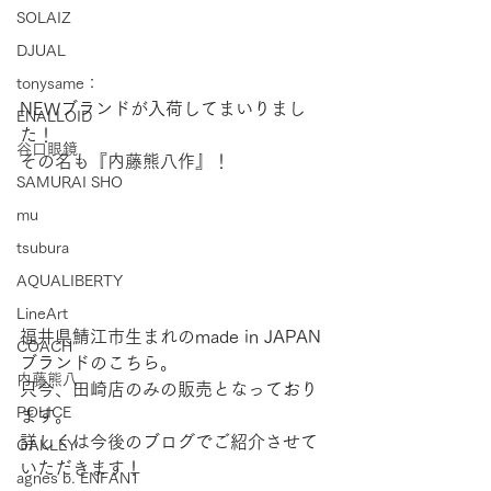
SOLAIZ
DJUAL
tonysame：
NEWブランドが入荷してまいりまし
ENALLOID
た！
谷口眼鏡
その名も『内藤熊八作』！
SAMURAI SHO
mu
tsubura
AQUALIBERTY
LineArt
福井県鯖江市生まれのmade in JAPAN
COACH
ブランドのこちら。
内藤熊八
只今、田崎店のみの販売となっており
POLICE
ます。
詳しくは今後のブログでご紹介させて
OAKLEY
いただきます！
agnes b. ENFANT