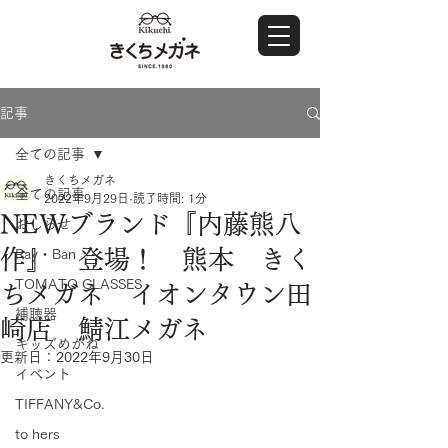
記事
全ての記事
きくちメガネ
全ての記事
2022年9月29日
読了時間: 1分
NEWブランド『内藤熊八
おしらせ
作』 登場！ 熊本 きく
Ray・Ban
TOMATO GLASSES
ちメガネ イオンタウン田
補聴器
崎店 鯖江メガネ
キッズめがね
更新日：
2022年9月30日
イベント
TIFFANY&Co.
to hers