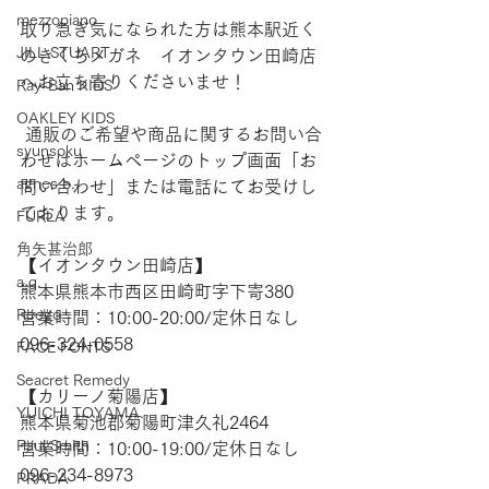
mezzopiano
取り急ぎ気になられた方は熊本駅近く
JILL STUART
のきくちメガネ　イオンタウン田崎店
へお立ち寄りくださいませ！
Ray-Ban KIDS
OAKLEY KIDS
 通販のご希望や商品に関するお問い合
syunsoku
わせはホームページのトップ画面「お
agnes b.
問い合わせ」または電話にてお受けし
ております。      
FURLA
角矢甚治郎
【​イオンタウン田崎店】  
a.q.
熊本県熊本市西区田崎町字下寄380 
Reego
営業時間：10:00-20:00/定休日なし 
096-324-0558  
FACE FONTS
Seacret Remedy
【​カリーノ菊陽店】  
YUICHI TOYAMA.
熊本県菊池郡菊陽町津久礼2464  
Paul Smith
営業時間：10:00-19:00/定休日なし  
096-234-8973
PRADA