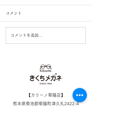
コメント
コメントを追加…
内藤熊八作 N-302 N-303
内藤熊八作 N-04
再入荷のお知らせ 鯖江
くちメガネ イ
めがね 熊本 きくちメガ
田崎店
ネ イオンタウン田崎店
【​カリーノ菊陽店】
熊本県菊池郡菊陽町津久礼2422-4
営業時間：10:00-19:00/定休日なし
096-234-8973