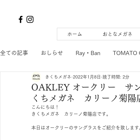
ホーム
おとなメガネ
全ての記事
おしらせ
Ray・Ban
TOMATO 
きくちメガネ
2022年1月8日
読了時間: 2分
TIFFANY&Co.
to hers
SOLAIZ
DJUA
OAKLEY オークリー 
くちメガネ カリーノ菊陽
SAMURAI SHO
mu
tsubura
AQUALI
こんにちは！
きくちメガネ　カリーノ菊陽店です。
POLICE
OAKLEY
agnes b. ENFANT
m
本日はオークリーのサングラスをご紹介を致します