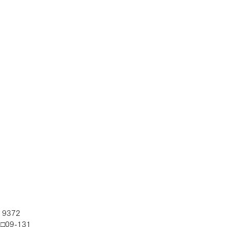
RLA
9372　
5□09-131