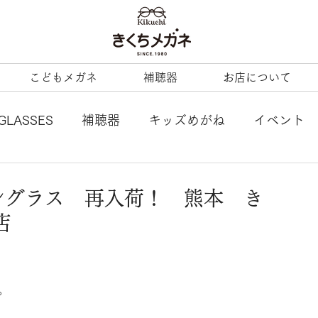
こどもメガネ
補聴器
お店について
GLASSES
補聴器
キッズめがね
イベント
L
tonysame：
ENALLOID
谷口眼鏡
サングラス 再入荷！ 熊本 き
店
BERTY
LineArt
COACH
内藤熊八
ezzopiano
JILL STUART
Ray-Ban KIDS
。