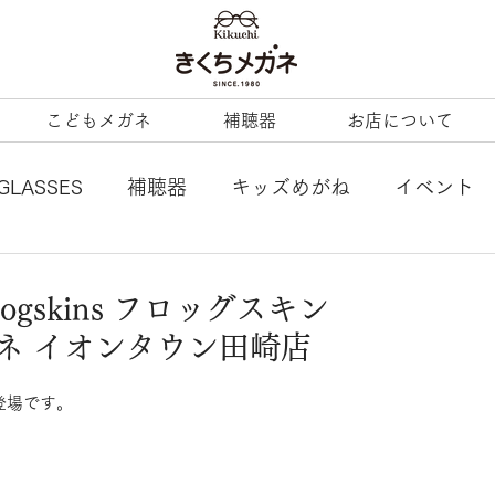
こどもメガネ
補聴器
お店について
GLASSES
補聴器
キッズめがね
イベント
L
tonysame：
ENALLOID
谷口眼鏡
gskins フロッグスキン
ガネ イオンタウン田崎店
BERTY
LineArt
COACH
内藤熊八
登場です。
ezzopiano
JILL STUART
Ray-Ban KIDS