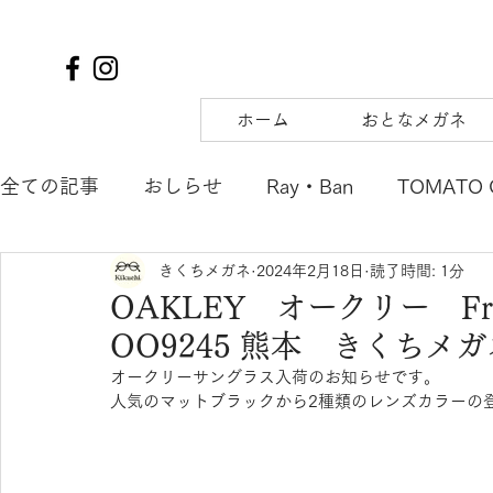
ホーム
おとなメガネ
全ての記事
おしらせ
Ray・Ban
TOMATO 
きくちメガネ
2024年2月18日
読了時間: 1分
TIFFANY&Co.
to hers
SOLAIZ
DJUA
OAKLEY オークリー Fro
OO9245 熊本 きくちメ
SAMURAI SHO
mu
tsubura
AQUALI
オークリーサングラス入荷のお知らせです。
人気のマットブラックから2種類のレンズカラーの
POLICE
OAKLEY
agnes b. ENFANT
m