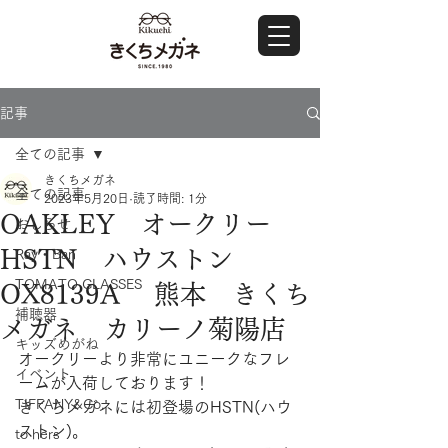
記事
全ての記事
きくちメガネ
全ての記事
2023年5月20日
読了時間: 1分
OAKLEY オークリー
おしらせ
HSTN ハウストン
Ray・Ban
TOMATO GLASSES
OX8139A 熊本 きくち
補聴器
メガネ カリーノ菊陽店
キッズめがね
オークリーより非常にユニークなフレ
イベント
ームが入荷しております！
TIFFANY&Co.
きくちメガネには初登場のHSTN(ハウ
ストン)。
to hers