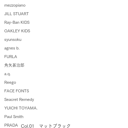
mezzopiano
JILL STUART
Ray-Ban KIDS
OAKLEY KIDS
syunsoku
agnes b.
FURLA
角矢甚治郎
a.q.
Reego
FACE FONTS
Seacret Remedy
YUICHI TOYAMA.
Paul Smith
PRADA
Col.01　マットブラック