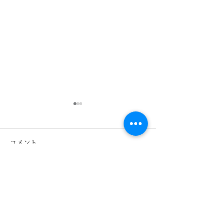
コメント
コメントを追加…
オークリーお取り寄せい
OAKLEY 
たします OX5152(Wire
PITCHMAN R