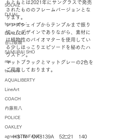
もともとは2021年にサングラスで発売
SOLAIZ
されたもののフレームバージョンとな
DJUAL
ります。
tonysame：
レンズシェイプからテンプルまで振り
切ったデザインでありながら、素材に
ENALLOID
は植物性のバイオマターを使用してい
谷口眼鏡
る少しほっこりエピソードを秘めたハ
SAMURAI SHO
ウストン。
mu
マットブラックとマットグレーの2色を
ご用意しております。
tsubura
AQUALIBERTY
LineArt
COACH
内藤熊八
POLICE
OAKLEY
agnes b. ENFANT
HSTN　OX8139A　52□21　140