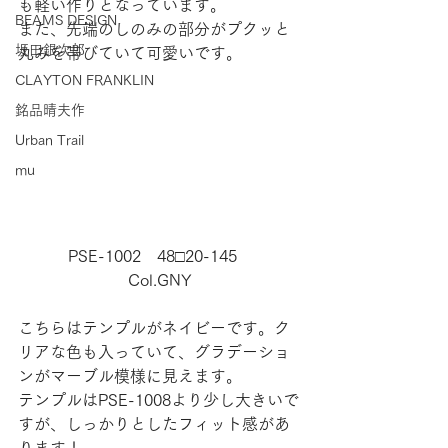
も軽い作りとなっています。
BEAMS DESIGN
また、先端のしのみの部分がプクッと
坂田銀次郎
丸みを帯びていて可愛いです。
CLAYTON FRANKLIN
銘品晴夫作
Urban Trail
mu
PSE-1002　48□20-145　
Col.GNY
こちらはテンプルがネイビーです。ク
リアな色も入っていて、グラデーショ
ンがマーブル模様に見えます。
テンプルはPSE-1008より少し大きいで
すが、しっかりとしたフィット感があ
ります！