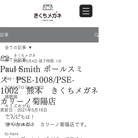
記事
全ての記事
きくちメガネ
全ての記事
2021年5月4日
読了時間: 1分
Paul Smith ポールスミ
おしらせ
ス PSE-1008/PSE-
Ray・Ban
TOMATO GLASSES
1002 熊本 きくちメガネ
補聴器
カリーノ菊陽店
キッズめがね
更新日：
2021年5月16日
イベント
こんにちは！
きくちメガネ　カリーノ菊陽店です。
TIFFANY&Co.
to hers