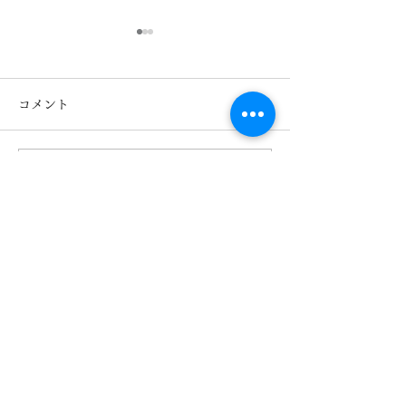
コメント
コメントを追加…
Paul Smith ポールスミ
Paul Smith 
ス さばえ眼鏡 熊本
ス 鯖江メガ
きくちメガネカリーノ菊
きくちメガネカ
陽店
陽店
【​カリーノ菊陽店】
熊本県菊池郡菊陽町津久礼2422-4