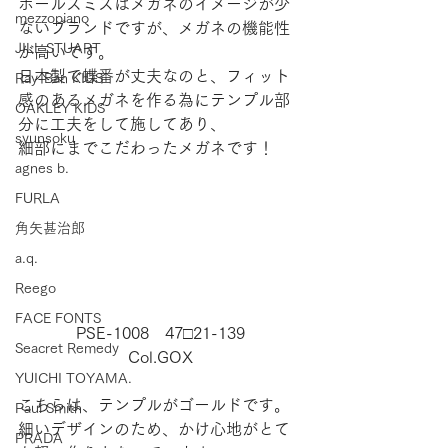
ポールスミスはメガネのイメージが少
mezzopiano
ないブランドですが、メガネの機能性
JILL STUART
が高いです。
日本製で蝶番が丈夫なのと、フィット
Ray-Ban KIDS
感のあるメガネを作る為にテンプル部
OAKLEY KIDS
分に工夫をして施してあり、
syunsoku
細部にまでこだわったメガネです！
agnes b.
FURLA
角矢甚治郎
a.q.
Reego
FACE FONTS
 PSE-1008　47□21-139 
Seacret Remedy
Col.GOX
YUICHI TOYAMA.
こちらは、テンプルがゴールドです。
Paul Smith
細いデザインのため、かけ心地がとて
PRADA