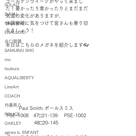
ゴールデンウイークがやって来まし
SOLAIZ
た！暑かったり寒かったりとまだまだ
DJUAL
気温の変化がありますが、
体調管理に気をつけて皆さんも乗り切
tonysame：
りましょう！
ENALLOID
谷口眼鏡
本日はこちらのメガネを紹介します👓
SAMURAI SHO
mu
tsubura
AQUALIBERTY
LineArt
COACH
内藤熊八
Paul Smith ポールスミス　
POLICE
PSE-1008　47□21-139 　PSE-1002　
48□20-145　
OAKLEY
agnes b. ENFANT