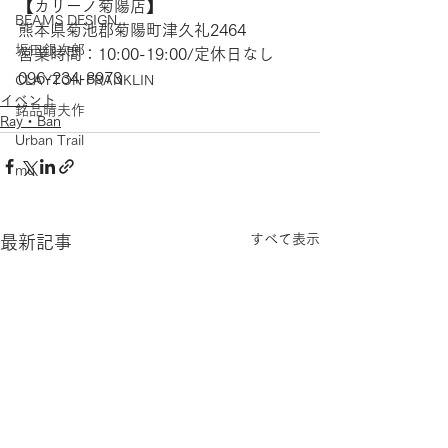
【​カリーノ菊陽店】 
BEAMS DESIGN
熊本県菊池郡菊陽町津久礼2464 
坂田銀次郎
営業時間：10:00-19:00/定休日なし
096-234-8973
CLAYTON FRANKLIN
イベント
銘品晴夫作
Ray・Ban
Urban Trail
mu
すべて表示
最新記事