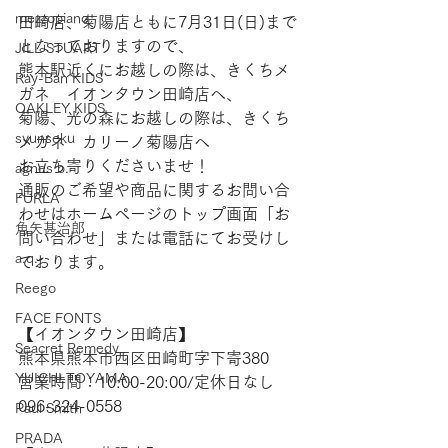
mezzopiano
田崎店、菊陽店ともに7月31日(日)まで
となっておりますので、
JILL STUART
熊本駅近くにお越しの際は、きくちメ
Ray-Ban KIDS
ガネ　イオンタウン田崎店へ、
OAKLEY KIDS
菊陽、光の森にお越しの際は、きくち
syunsoku
メガネ　カリーノ菊陽店へ
お立ち寄りくださいませ！   
agnes b.
通販のご希望や商品に関するお問い合
FURLA
わせはホームページのトップ画面「お
角矢甚治郎
問い合わせ」または電話にてお受けし
a.q.
ております。  
Reego
FACE FONTS
【​イオンタウン田崎店】 
Seacret Remedy
熊本県熊本市西区田崎町字下寄380
YUICHI TOYAMA.
営業時間：10:00-20:00/定休日なし
096-324-0558
Paul Smith
PRADA