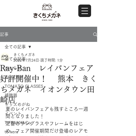
記事
全ての記事
きくちメガネ
全ての記事
2022年7月24日
読了時間: 1分
Ray-Ban レイバンフェア
おしらせ
好評開催中！ 熊本 きく
Ray・Ban
TOMATO GLASSES
ちメガネ イオンタウン田
補聴器
崎店
キッズめがね
夏のレイバンフェアも残すところ一週
イベント
間となりました！
TIFFANY&Co.
定番のサングラスやフレームをはじ
め、フェア開催期間だけ登場のレアモ
to hers