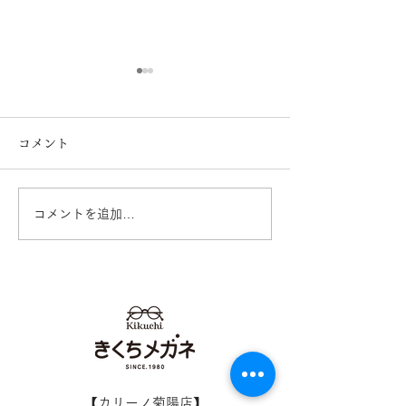
コメント
コメントを追加…
Ray-Ban 2026レイバン
Ray-Ban 入
フェア開催中！ 熊本
RX5443D き
きくちメガネ イオンタ
イオンタウン田
ウン田崎店 カリーノ菊陽
リーノ菊陽店 
店
熊本
【​カリーノ菊陽店】