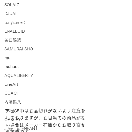
SOLAIZ
DJUAL
tonysame：
ENALLOID
谷口眼鏡
SAMURAI SHO
mu
tsubura
AQUALIBERTY
LineArt
COACH
内藤熊八
フェア中はお品切れがないよう注意を
POLICE
しておりますが、お目当ての商品がな
OAKLEY
い場合はメーカー在庫からお取り寄せ
agnes b. ENFANT