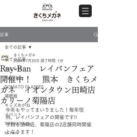
記事
全ての記事
きくちメガネ
全ての記事
2024年7月20日
読了時間: 1分
Ray-Ban レイバンフェア
おしらせ
開催中！ 熊本 きくちメ
Ray・Ban
TOMATO GLASSES
ガネ イオンタウン田崎店
補聴器
カリーノ菊陽店
キッズめがね
今年もやってまいりました！毎年恒
イベント
例、レイバンフェアの開催です!!
TIFFANY&Co.
今回も田崎店、菊陽店の2店舗同時開催
となります！
to hers