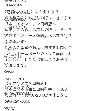
も可能です。
mezzopiano
2店舗同時開催になりますので、
JILL STUART
熊本駅近くにお越しの際は、きくちメ
Ray-Ban KIDS
ガネ　イオンタウン田崎店へ、
OAKLEY KIDS
菊陽、光の森にお越しの際は、きくち
syunsoku
メガネ　カリーノ菊陽店へお立ち寄り
くださいませ！   
agnes b.
通販のご希望や商品に関するお問い合
FURLA
わせはホームページのトップ画面「お
角矢甚治郎
問い合わせ」または電話にてお受けし
a.q.
ております。  
Reego
FACE FONTS
【​イオンタウン田崎店】 
Seacret Remedy
熊本県熊本市西区田崎町字下寄380
YUICHI TOYAMA.
営業時間：10:00-20:00/定休日なし
096-324-0558
Paul Smith
PRADA