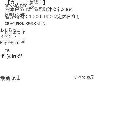
【​カリーノ菊陽店】 
BEAMS DESIGN
熊本県菊池郡菊陽町津久礼2464 
坂田銀次郎
営業時間：10:00-19:00/定休日なし
096-234-8973
CLAYTON FRANKLIN
おしらせ
銘品晴夫作
イベント
Urban Trail
Ray・Ban
mu
すべて表示
最新記事