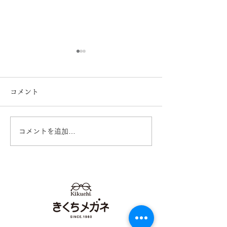
コメント
コメントを追加…
イオンタウン田崎店 営業
営業再開日のお
再開のお知らせ
オンタウン田崎