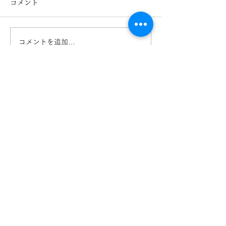
コメント
コメントを追加…
Ray-Ban 2026レイバン
Ray-Ban 入
フェア開催中！ 熊本
RX5443D き
きくちメガネ イオンタ
イオンタウン田
ウン田崎店 カリーノ菊陽
リーノ菊陽店 
店
熊本
【​カリーノ菊陽店】
熊本県菊池郡菊陽町津久礼2422-4
営業時間：10:00-19:00/定休日なし
096-234-8973
アクセス