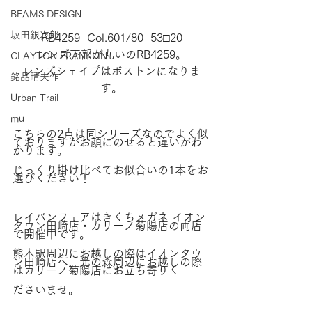
BEAMS DESIGN
坂田銀次郎
RB4259  Col.601/80  53□20
レンズ下部が丸いのRB4259。
CLAYTON FRANKLIN
レンズシェイプはボストンになりま
銘品晴夫作
す。
Urban Trail
mu
こちらの2点は同シリーズなのでよく似
ておりますがお顔にのせると違いがわ
かります。
じっくり掛け比べてお似合いの1本をお
選びください！
レイバンフェアはきくちメガネ イオン
タウン田崎店・カリーノ菊陽店の両店
で開催中です。
熊本駅周辺にお越しの際はイオンタウ
ン田崎店へ、光の森周辺にお越しの際
はカリーノ菊陽店にお立ち寄りく
ださいませ。