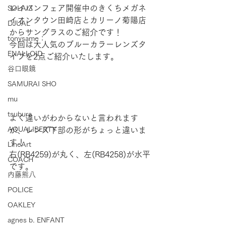
レイバンフェア開催中のきくちメガネ 
SOLAIZ
イオンタウン田崎店とカリーノ菊陽店
DJUAL
からサングラスのご紹介です！
tonysame：
今回は大人気のブルーカラーレンズタ
ENALLOID
イプを2点ご紹介いたします。
谷口眼鏡
SAMURAI SHO
mu
tsubura
よく違いがわからないと言われます
AQUALIBERTY
が、レンズ下部の形がちょっと違いま
す！
LineArt
右(RB4259)が丸く、左(RB4258)が水平
COACH
です。
内藤熊八
POLICE
OAKLEY
agnes b. ENFANT