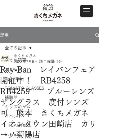
記事
全ての記事
きくちメガネ
全ての記事
2023年7月9日
読了時間: 1分
Ray-Ban レイバンフェア
おしらせ
開催中！ RB4258
Ray・Ban
TOMATO GLASSES
RB4259 ブルーレンズ
補聴器
サングラス 度付レンズ
キッズめがね
可 熊本 きくちメガネ
イベント
イオンタウン田崎店 カリ
TIFFANY&Co.
ーノ菊陽店
to hers