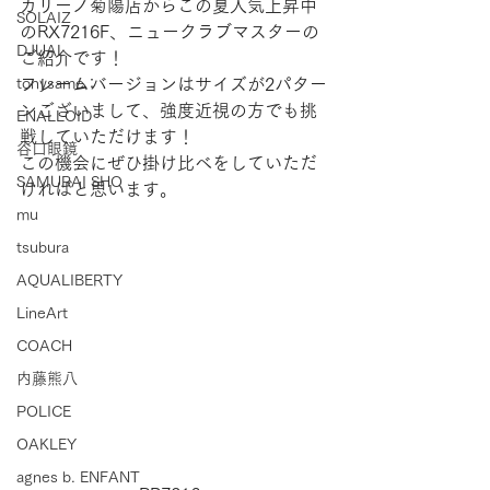
カリーノ菊陽店からこの夏人気上昇中
SOLAIZ
のRX7216F、ニュークラブマスターの
DJUAL
ご紹介です！
tonysame：
フレームバージョンはサイズが2パター
ンございまして、強度近視の方でも挑
ENALLOID
戦していただけます！
谷口眼鏡
この機会にぜひ掛け比べをしていただ
SAMURAI SHO
ければと思います。
mu
tsubura
AQUALIBERTY
LineArt
COACH
内藤熊八
POLICE
OAKLEY
agnes b. ENFANT