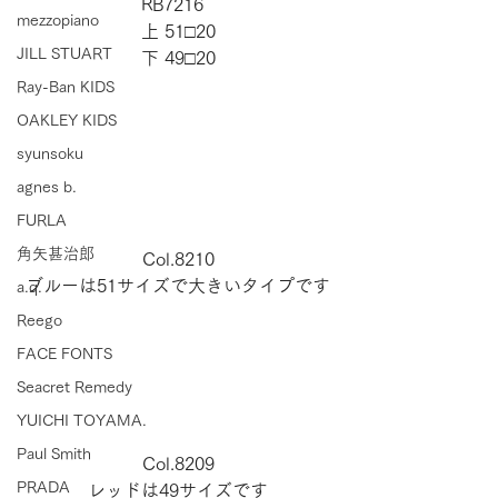
RB7216  
mezzopiano
上 51□20
JILL STUART
下 49□20
Ray-Ban KIDS
OAKLEY KIDS
syunsoku
agnes b.
FURLA
角矢甚治郎
Col.8210
ブルーは51サイズで大きいタイプです
a.q.
Reego
FACE FONTS
Seacret Remedy
YUICHI TOYAMA.
Paul Smith
Col.8209
PRADA
レッドは49サイズです