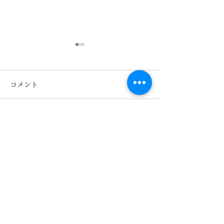
コメント
コメントを追加…
Ray-Ban 2026レイバン
Ray-Ban 入
フェア開催中！ 熊本
RX5443D き
きくちメガネ イオンタ
イオンタウン田
ウン田崎店 カリーノ菊陽
リーノ菊陽店 
店
熊本