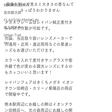
画像を別々で見ると大きさの差なんて
BEAMS DESIGN
さっぱりわかりません
坂田銀次郎
CLAYTON FRANKLIN
メガネフレームはレイバン純正度付き
銘品晴夫作
レンズで作製が可能です。
Urban Trail
勿論、当店取り扱いレンズメーカーで
mu
の遠用・近用・遠近両用などの累進レ
ンズもお選びいただけます。
カラーを入れて度付きサングラスや紫
外線で色が変わる調光レンズにするの
もカッコいいと思います！
レイバンフェアはきくちメガネ イオン
タウン田崎店・カリーノ菊陽店の両店
で開催中です。
熊本駅周辺にお越しの際はイオンタウ
ン田崎店へ、光の森周辺にお越しの際