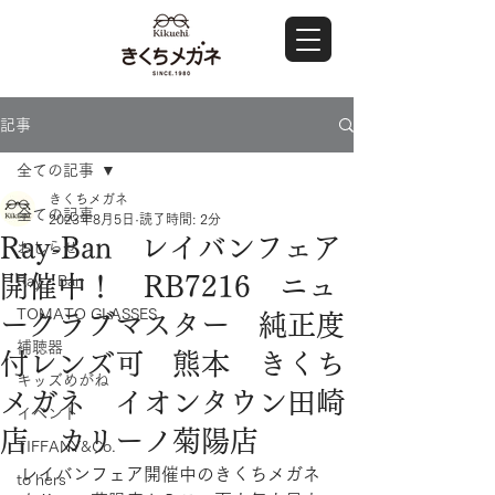
記事
全ての記事
きくちメガネ
全ての記事
2023年8月5日
読了時間: 2分
Ray-Ban レイバンフェア
おしらせ
開催中！ RB7216 ニュ
Ray・Ban
TOMATO GLASSES
ークラブマスター 純正度
補聴器
付レンズ可 熊本 きくち
キッズめがね
メガネ イオンタウン田崎
イベント
店 カリーノ菊陽店
TIFFANY&Co.
レイバンフェア開催中のきくちメガネ 
to hers