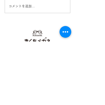
コメントを追加…
Ray-Ban 2026レイバン
Ray-Ban 入
フェア開催中！ 熊本
RX5443D き
きくちメガネ イオンタ
イオンタウン田
ウン田崎店 カリーノ菊陽
リーノ菊陽店 
店
熊本
【​カリーノ菊陽店】
熊本県菊池郡菊陽町津久礼2422-4
営業時間：10:00-19:00/定休日なし
096-234-8973
アクセス
【​イオンタウン田崎店】