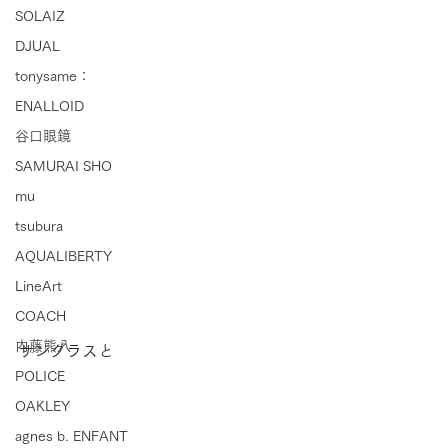
SOLAIZ
DJUAL
tonysame：
ENALLOID
谷口眼鏡
SAMURAI SHO
mu
tsubura
AQUALIBERTY
LineArt
COACH
内藤熊八
サングラスと
POLICE
OAKLEY
agnes b. ENFANT