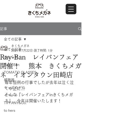
記事
全ての記事
きくちメガネ
全ての記事
2021年7月22日
読了時間: 1分
Ray-Ban レイバンフェア
おしらせ
開催！ 熊本 きくちメガ
Ray・Ban
TOMATO GLASSES
ネ イオンタウン田崎店
補聴器
毎年恒例の行事でしたが去年は泣く泣
キッズめがね
く中止に…
そんな『レイバンフェアinきくちメガ
イベント
ネ』、今年は開催いたします！
TIFFANY&Co.
to hers