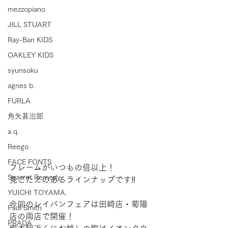
mezzopiano
JILL STUART
Ray-Ban KIDS
OAKLEY KIDS
syunsoku
agnes b.
FURLA
角矢甚治郎
a.q.
Reego
FACE FONTS
フレームがいつもの倍以上！
Seacret Remedy
見ごたえのあるラインナップです‼
YUICHI TOYAMA.
今回のレイバンフェアは田崎店・菊陽
Paul Smith
店の両店で開催！
PRADA