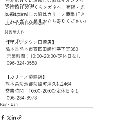
熊本駅近くにお越しの際はイオンタウ
BEAMS DESIGN
ン田崎1Fのきくちメガネへ、菊陽・光
の森にお越しの際はカリーノ菊陽1Fき
坂田銀次郎
くちメガネへ是非お立ち寄りください♪
CLAYTON FRANKLIN
銘品晴夫作
Urban Trail
【​イオンタウン田崎店】 
熊本県熊本市西区田崎町字下寄380
mu
 営業時間：10:00-20:00/定休日なし
 096-324-0558
【​カリーノ菊陽店】 
熊本県菊池郡菊陽町津久礼2464 
営業時間：10:00-20:00/定休日なし
 096-234-8973  
Ray・Ban