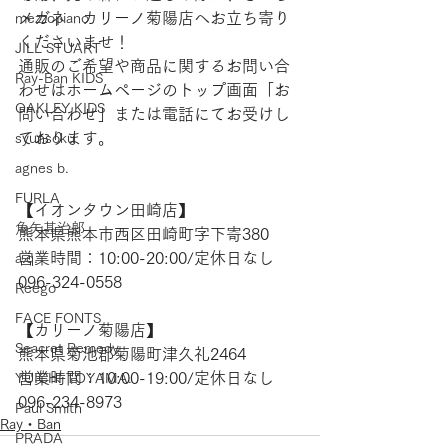
メガネ　カリーノ菊陽店へお立ち寄り
mezzopiano
くださいませ！   
JILL STUART
通販のご希望や商品に関するお問い合
Ray-Ban KIDS
わせはホームページのトップ画面「お
OAKLEY KIDS
問い合わせ」または電話にてお受けし
ております。  
syunsoku
agnes b.
FURLA
【​イオンタウン田崎店】 
角矢甚治郎
熊本県熊本市西区田崎町字下寄380
営業時間：10:00-20:00/定休日なし
a.q.
096-324-0558
Reego
FACE FONTS
【​カリーノ菊陽店】 
Seacret Remedy
熊本県菊池郡菊陽町津久礼2464 
営業時間：10:00-19:00/定休日なし
YUICHI TOYAMA.
096-234-8973
Paul Smith
Ray・Ban
PRADA