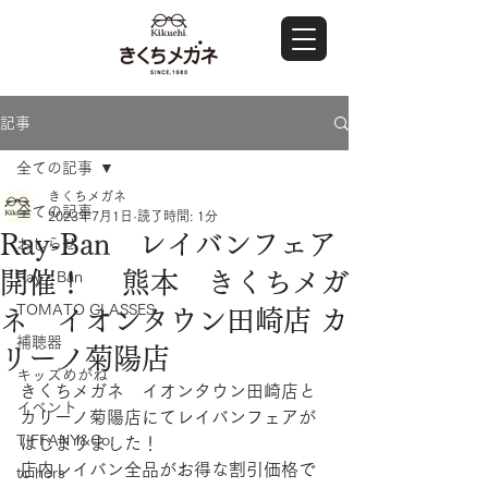
記事
全ての記事
きくちメガネ
全ての記事
2023年7月1日
読了時間: 1分
Ray-Ban レイバンフェア
おしらせ
開催！ 熊本 きくちメガ
Ray・Ban
TOMATO GLASSES
ネ イオンタウン田崎店 カ
補聴器
リーノ菊陽店
キッズめがね
きくちメガネ　イオンタウン田崎店と
イベント
カリーノ菊陽店にてレイバンフェアが
TIFFANY&Co.
はじまりました！
店内レイバン全品がお得な割引価格で
to hers