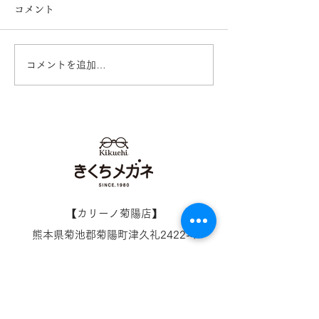
コメント
コメントを追加…
Ray-Ban 2026レイバン
Ray-Ban 入
フェア開催中！ 熊本
RX5443D き
きくちメガネ イオンタ
イオンタウン田
ウン田崎店 カリーノ菊陽
リーノ菊陽店 
店
熊本
【​カリーノ菊陽店】
熊本県菊池郡菊陽町津久礼2422-4
営業時間：10:00-19:00/定休日なし
096-234-8973
アクセス