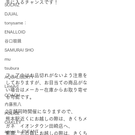
手に入るチャンスです！
SOLAIZ
DJUAL
tonysame：
ENALLOID
谷口眼鏡
SAMURAI SHO
mu
tsubura
フェア中はお品切れがないよう注意を
AQUALIBERTY
しておりますが、お目当ての商品がな
LineArt
い場合はメーカー在庫からお取り寄せ
COACH
も可能です。
内藤熊八
2店舗同時開催になりますので、
POLICE
熊本駅近くにお越しの際は、きくちメ
OAKLEY
ガネ　イオンタウン田崎店へ、
agnes b. ENFANT
菊陽、光の森にお越しの際は、きくち