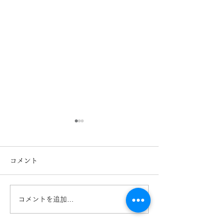
コメント
コメントを追加…
Ray-Ban 2026レイバン
Ray-Ban 入
フェア開催中！ 熊本
RX5443D き