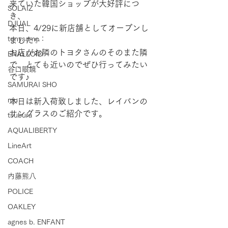
来ていた韓国ショップが大好評につ
SOLAIZ
き、
DJUAL
本日、4/29に新店舗としてオープンし
tonysame：
ました✨
お店がお隣のトヨタさんのそのまた隣
ENALLOID
で、とても近いのでぜひ行ってみたい
谷口眼鏡
です♪
SAMURAI SHO
mu
本日は新入荷致しました、レイバンの
サングラスのご紹介です。
tsubura
AQUALIBERTY
LineArt
COACH
内藤熊八
POLICE
OAKLEY
agnes b. ENFANT