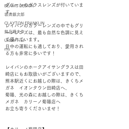
グリーンのガラスレンズが付いていま
BEAMS DESIGN
す。
坂田銀次郎
CLAYTON FRANKLIN
レイバンのカラーレンズの中でもグリ
銘品晴夫作
ーンレンズは、最も自然な色調に見え
て優れています。
Urban Trail
日中の運転にも適しており、愛用され
mu
る方も非常に多いです！
レイバンのホークアイサングラスは田
崎店にもお取扱いがございますので、
熊本駅近くにお越しの際は、きくちメ
ガネ　イオンタウン田崎店へ、
菊陽、光の森にお越しの際は、きくち
メガネ　カリーノ菊陽店へ
お立ち寄りくださいませ！