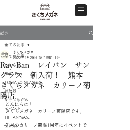
記事
全ての記事
きくちメガネ
全ての記事
2022年4月29日
読了時間: 1分
Ray-Ban レイバン サン
おしらせ
グラス 新入荷！ 熊本
Ray・Ban
TOMATO GLASSES
きくちメガネ カリーノ菊
補聴器
陽店
キッズめがね
こんにちは！
イベント
きくちメガネ　カリーノ菊陽店です。
TIFFANY&Co.
先月のカリーノ菊陽1周年にイベントで
to hers