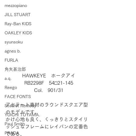
mezzopiano
JILL STUART
Ray-Ban KIDS
OAKLEY KIDS
syunsoku
agnes b.
FURLA
角矢甚治郎
HAWKEYE　ホークアイ
a.q.
RB2298F　54□21-145
Reego
Col.　901/31
FACE FONTS
アセテート素材のラウンドスクエア型
Seacret Remedy
のモデルです。
YUICHI TOYAMA.
かけ心地も良く、くっきりとスタイリ
Paul Smith
ッシュなフレームにレイバンの定番色
PRADA
である、