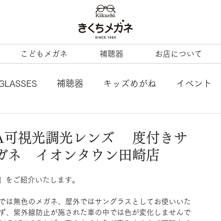
こどもメガネ
補聴器
お店について
GLASSES
補聴器
キッズめがね
イベント
L
tonysame：
ENALLOID
谷口眼鏡
OYA可視光調光レンズ 度付きサ
ガネ イオンタウン田崎店
BERTY
LineArt
COACH
内藤熊八
RK」をご紹介いたします。
ezzopiano
JILL STUART
Ray-Ban KIDS
では無色のメガネ、屋外ではサングラスとしてお使いいた
ず、紫外線防止が施された車の中では色が変化しませんで