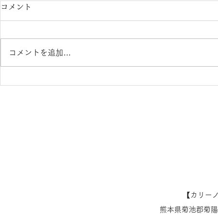
コメント
コメントを追加…
キッズメガネ TOMATO
カリーノ菊
GLASSES トマトクラッシー
開のお知ら
ズ 熊本 きくちメガネ イオ
ンタウン田崎店
【​カリー
熊本県菊池郡菊陽町