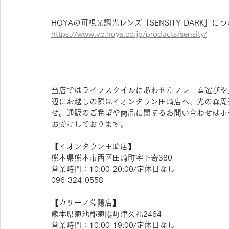
HOYAの可視光調光レンズ「SENSITY DARK
https://www.vc.hoya.co.jp/products/sensity/
当店ではライフスタイルにあわせたフレーム選びや
辺にお越しの際はイオンタウン田崎店へ、光の森周
せ。通販のご希望や商品に関するお問い合わせはホ
お受けしております。  
【​イオンタウン田崎店】  
熊本県熊本市西区田崎町字下寄380 
営業時間：10:00-20:00/定休日なし 
096-324-0558  
【​カリーノ菊陽店】 
熊本県菊池郡菊陽町津久礼2464  
営業時間：10:00-19:00/定休日なし  