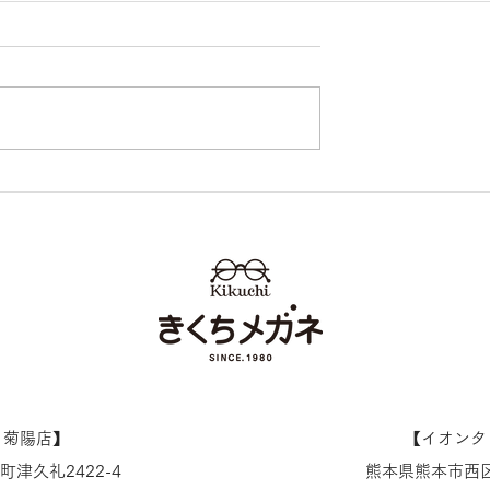
陽店 通常営業再
イオンタウン田崎店 営業
せ
のお知らせ
ノ菊陽店】
【​イオン
津久礼2422-4
熊本県熊本市西区