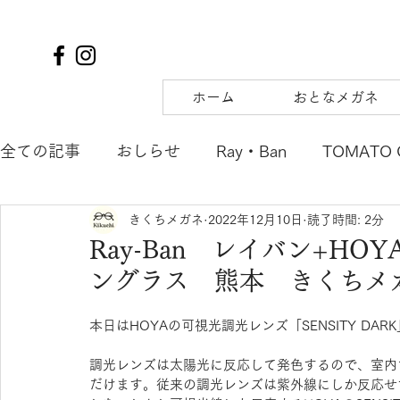
ホーム
おとなメガネ
全ての記事
おしらせ
Ray・Ban
TOMATO 
きくちメガネ
2022年12月10日
読了時間: 2分
TIFFANY&Co.
to hers
SOLAIZ
DJUA
Ray-Ban レイバン+H
ングラス 熊本 きくちメ
SAMURAI SHO
mu
tsubura
AQUALI
本日はHOYAの可視光調光レンズ「SENSITY DA
POLICE
OAKLEY
agnes b. ENFANT
m
調光レンズは太陽光に反応して発色するので、室内
だけます。従来の調光レンズは紫外線にしか反応せ