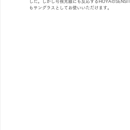
した。しかし可視光線にも反応するHOYAのSENSI
もサングラスとしてお使いいただけます。
OAKLEY KIDS
syunsoku
agnes b.
FU