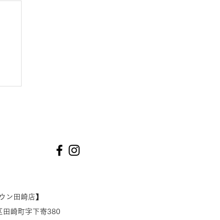
再開
タウン田崎店】
田崎町字下寄380