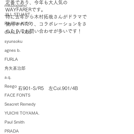
定番であり、今年も大人気の
mezzopiano
WAYFARERです。
JILL STUART
特に去年から木村拓哉さんがドラマで
Ray-Ban KIDS
使用されたり、コラボレーションをさ
れたりでお問い合わせが多いです！
OAKLEY KIDS
syunsoku
agnes b.
FURLA
角矢甚治郎
a.q.
Reego
右901-S/R5　左Col.901/4B
FACE FONTS
Seacret Remedy
YUICHI TOYAMA.
Paul Smith
PRADA