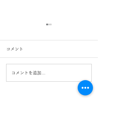
コメント
コメントを追加…
Ray-Ban 2026レイバン
Ray-Ban 入
フェア開催中！ 熊本
RX5443D き
きくちメガネ イオンタ
イオンタウン田
ウン田崎店 カリーノ菊陽
リーノ菊陽店 
店
熊本
【​カリーノ菊陽店】