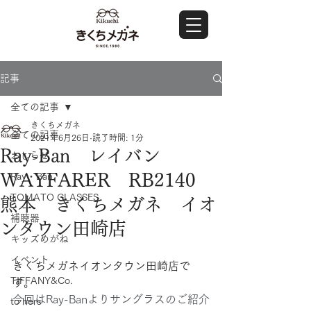
記事
全ての記事
きくちメガネ
全ての記事
2021年6月26日
読了時間: 1分
Ray-Ban レイバン
おしらせ
WAYFARER RB2140
Ray・Ban
TOMATO GLASSES
熊本 きくちメガネ イオ
補聴器
ンタウン田崎店
キッズめがね
イベント
きくちメガネイオンタウン田崎店で
TIFFANY&Co.
す。
今回はRay-Banよりサングラスのご紹介
to hers