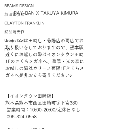
BEAMS DESIGN
RAY-BAN X TAKUYA KIMURA
坂田銀次郎
CLAYTON FRANKLIN
銘品晴夫作
レイバンは田崎店・菊陽店の両店でお
Urban Trail
取り扱いをしておりますので、熊本駅
mu
近くにお越しの際はイオンタウン田崎
1Fのきくちメガネへ、菊陽・光の森に
お越しの際はカリーノ菊陽1Fきくちメ
ガネへ是非お立ち寄りください♪
【​イオンタウン田崎店】 
熊本県熊本市西区田崎町字下寄380
 営業時間：10:00-20:00/定休日なし
 096-324-0558