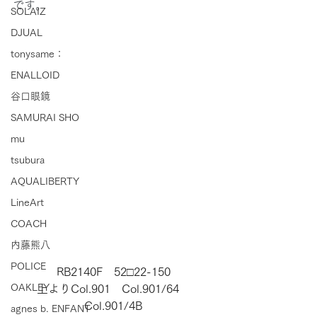
です。
SOLAIZ
DJUAL
tonysame：
ENALLOID
谷口眼鏡
SAMURAI SHO
mu
tsubura
AQUALIBERTY
LineArt
COACH
内藤熊八
POLICE
RB2140F　52□22-150
OAKLEY
上よりCol.901　Col.901/64　
Col.901/4B
agnes b. ENFANT