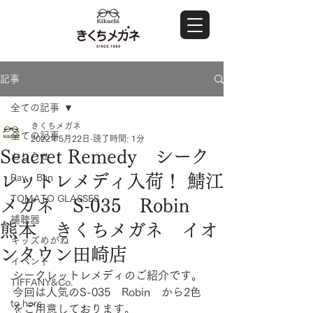
記事
全ての記事
きくちメガネ
全ての記事
2022年5月22日
読了時間: 1分
Seacret Remedy シーク
おしらせ
レットレメディ入荷！ 鯖江
Ray・Ban
TOMATO GLASSES
メガネ S-035 Robin
補聴器
熊本 きくちメガネ イオ
キッズめがね
ンタウン田崎店
イベント
シークレットレメディのご紹介です。
TIFFANY&Co.
今回は人気のS-035　Robin　から2色
to hers
をご用意しております。