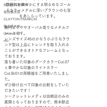
雰囲気を華やかにする明るめなゴール
BEAMS DESIGN
ドカラーメタルに深いブラウンの七宝
坂田銀次郎
をあしらっています。
CLAYTON FRANKLIN
銘品晴夫作
真円よりややオーバル寄りなメタルフ
レームです。
Urban Trail
レンズサイズ45のかなり小ぶりなラウ
mu
ンド型は上品にトレンドを取り入れる
ことができるオトナなフレームとなっ
ております。
落ち着いた印象のダークカラーCol.07
と華やかな印象のライトカラー
Col.Br01の両極端をご用意いたしまし
た。
ぜひ掛け比べて印象の比較をしていた
だきたいです！
シークレットレメディは田崎店のみの
展開となっておりますので、熊本駅近