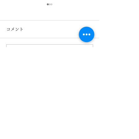
コメント
コメントを追加…
Seacret Remedy シーク
Seacret Rem
レットレメディ新色入
レットレメディ
荷！ 鯖江メガネ S-048R
江メガネ S-05
Daisy 熊本 きくちメガ
Francis 熊
ネ イオンタウン田崎店
ガネ イオンタ
店
【​カリーノ菊陽店】
熊本県菊池郡菊陽町津久礼2422-4
営業時間：10:00-19:00/定休日なし