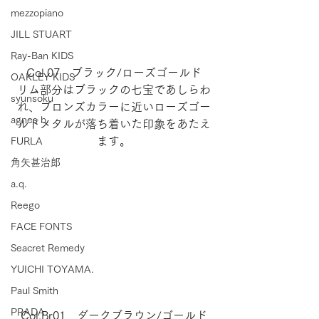
mezzopiano
JILL STUART
Ray-Ban KIDS
Col.07　ブラック/ローズゴールド
OAKLEY KIDS
リム部分はブラックの七宝であしらわ
syunsoku
れ、ブロンズカラーに近いローズゴー
agnes b.
ルドメタルが落ち着いた印象をあたえ
ます。
FURLA
角矢甚治郎
a.q.
Reego
FACE FONTS
Seacret Remedy
YUICHI TOYAMA.
Paul Smith
PRADA
Col.Br01　ダークブラウン/ゴールド