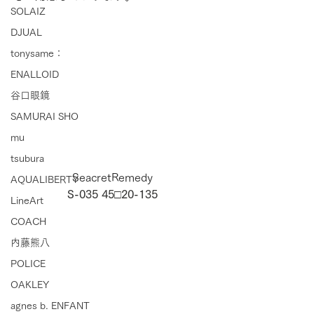
SOLAIZ
DJUAL
tonysame：
ENALLOID
谷口眼鏡
SAMURAI SHO
mu
tsubura
SeacretRemedy
AQUALIBERTY
S-035 45□20-135
LineArt
COACH
内藤熊八
POLICE
OAKLEY
agnes b. ENFANT