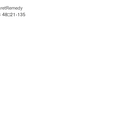
cretRemedy
8 48□21-135