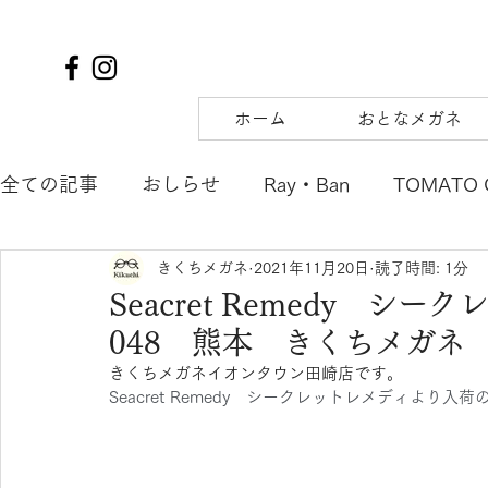
ホーム
おとなメガネ
全ての記事
おしらせ
Ray・Ban
TOMATO 
きくちメガネ
2021年11月20日
読了時間: 1分
TIFFANY&Co.
to hers
SOLAIZ
DJUA
Seacret Remedy シ
048 熊本 きくちメガネ
SAMURAI SHO
mu
tsubura
AQUALI
きくちメガネイオンタウン田崎店です。
Seacret Remedy　シークレットレメディより入
POLICE
OAKLEY
agnes b. ENFANT
m