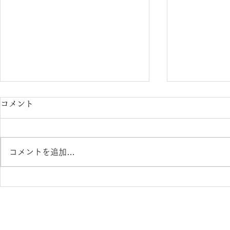
コメント
コメントを追加…
Seacret Remedy シークレッ
Seacret 
トレメディ入荷！ 鯖江メガ
トレメディ
ネ S-043W Ellie 熊本 き
ガネ S-04