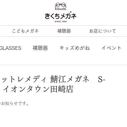
こどもメガネ
補聴器
お店について
GLASSES
補聴器
キッズめがね
イベント
L
tonysame：
ENALLOID
谷口眼鏡
ークレットレメディ 鯖江メガネ S-
 イオンタウン田崎店
BERTY
LineArt
COACH
内藤熊八
荷のお知らせです。
ezzopiano
JILL STUART
Ray-Ban KIDS