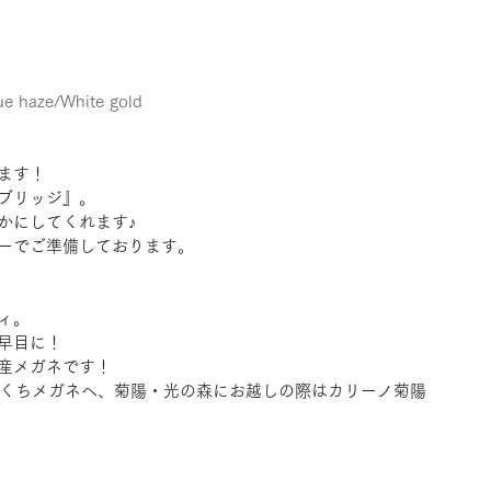
ue haze/White gold
ます！
ブリッジ』。
かにしてくれます♪
ーでご準備しております。
ィ。
早目に！
産メガネです！
きくちメガネへ、菊陽・光の森にお越しの際はカリーノ菊陽