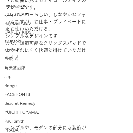
リと綺麗に見えるナイロールタイプの
mezzopiano
フレームです。
JILL STUART
ティファニーらしい、しなやかなフォ
ルムですが、お仕事・プライベートに
Ray-Ban KIDS
もお使いいただける、
OAKLEY KIDS
シンプルなデザインです。
syunsoku
また、調節可能なクリングスパッドで
agnes b.
よりずれにくく快適に掛けていただけ
ます！
FURLA
角矢甚治郎
a.q.
Reego
FACE FONTS
Seacret Remedy
YUICHI TOYAMA.
Paul Smith
テンプルや、モダンの部分にも装飾が
PRADA