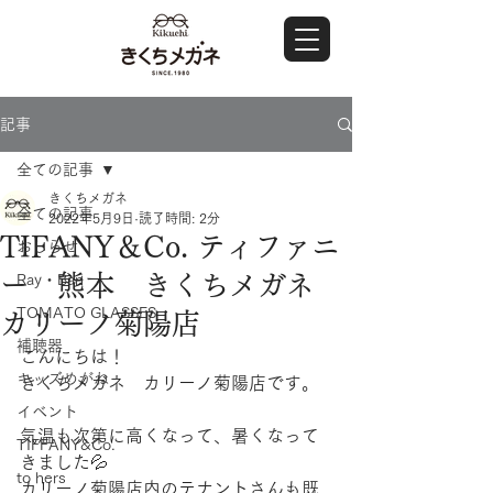
記事
全ての記事
きくちメガネ
全ての記事
2022年5月9日
読了時間: 2分
TIFANY＆Co. ティファニ
おしらせ
ー 熊本 きくちメガネ
Ray・Ban
TOMATO GLASSES
カリーノ菊陽店
補聴器
こんにちは！
キッズめがね
きくちメガネ　カリーノ菊陽店です。
イベント
気温も次第に高くなって、暑くなって
TIFFANY&Co.
きました💦
to hers
カリーノ菊陽店内のテナントさんも既