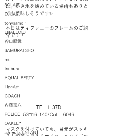
SOLAIZ
に、かき氷を始めている場所もありと
ても美味しそうです✨
DJUAL
tonysame：
本日はティファニーのフレームのご紹
ENALLOID
介です！
谷口眼鏡
SAMURAI SHO
mu
tsubura
AQUALIBERTY
LineArt
COACH
内藤熊八
TF　1137D
POLICE
53□16-140/Col.　6046
OAKLEY
マスクを付けていても、目元がスッキ
agnes b. ENFANT