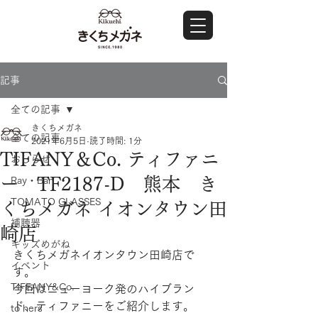
記事
全ての記事
きくちメガネ
全ての記事
2021年6月5日
読了時間: 1分
TIFANY＆Co. ティファニ
おしらせ
ー TF2187-D 熊本 き
Ray・Ban
TOMATO GLASSES
くちメガネ イオンタウン田
補聴器
崎店
キッズめがね
きくちメガネイオンタウン田崎店で
イベント
す。
TIFFANY&Co.
今回はニューヨーク発のハイブラン
ド、ティファニーをご紹介します。
to hers