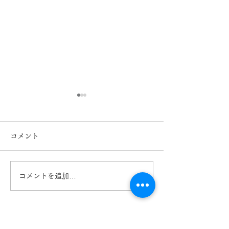
コメント
コメントを追加…
TIFFANY＆Co. ティファ
TIFFANY＆Co
ニー ハードウェア
ニー TF223
TF2273-Dのご紹介 熊
きくちメガネ 