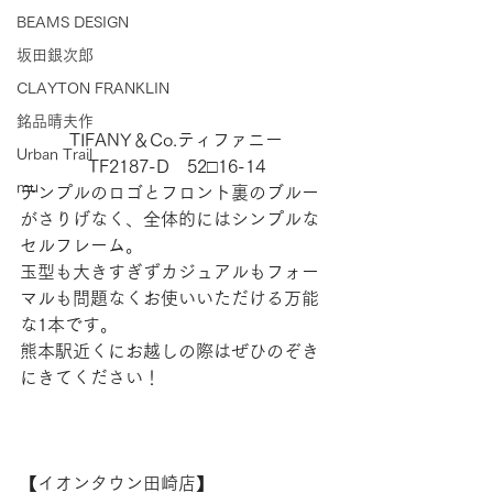
BEAMS DESIGN
坂田銀次郎
CLAYTON FRANKLIN
銘品晴夫作
TIFANY＆Co.ティファニー
Urban Trail
TF2187-D　52□16-14
mu
テンプルのロゴとフロント裏のブルー
がさりげなく、全体的にはシンプルな
セルフレーム。
玉型も大きすぎずカジュアルもフォー
マルも問題なくお使いいただける万能
な1本です。
熊本駅近くにお越しの際はぜひのぞき
にきてください！
【​イオンタウン田崎店】 