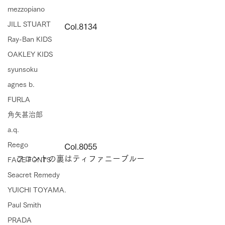
mezzopiano
JILL STUART
Col.8134
Ray-Ban KIDS
OAKLEY KIDS
syunsoku
agnes b.
FURLA
角矢甚治郎
a.q.
Reego
Col.8055
フロントの裏はティファニーブルー
FACE FONTS
Seacret Remedy
YUICHI TOYAMA.
Paul Smith
PRADA