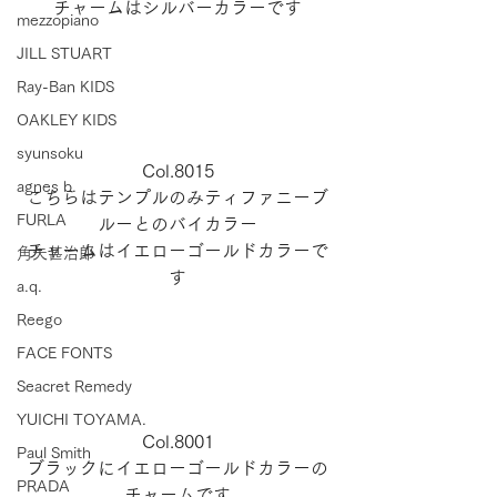
チャームはシルバーカラーです
mezzopiano
JILL STUART
Ray-Ban KIDS
OAKLEY KIDS
syunsoku
Col.8015
agnes b.
こちらはテンプルのみティファニーブ
FURLA
ルーとのバイカラー
チャームはイエローゴールドカラーで
角矢甚治郎
す
a.q.
Reego
FACE FONTS
Seacret Remedy
YUICHI TOYAMA.
Col.8001
Paul Smith
ブラックにイエローゴールドカラーの
PRADA
チャームです