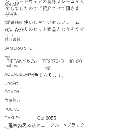
ン、ハードウェアの新作フレームが入
SOLAIZ
荷しましたのでご紹介させて頂きま
DJUAL
す！
tonysame：
デイリー使いしやすいセルフレーム
で、かなりのヒット商品となりそうで
ENALLOID
す！
谷口眼鏡
SAMURAI SHO
mu
TIFFANY＆Co.　TF2273-D　48□20　
tsubura
140
AQUALIBERTY
全4色となります。
LineArt
COACH
内藤熊八
POLICE
OAKLEY
Col.8055
定番のティファニーブルー×ブラック
agnes b. ENFANT