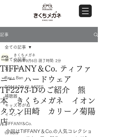
記事
全ての記事
きくちメガネ
全ての記事
2025年9月6日
読了時間: 2分
TIFFANY＆Co. ティファ
おしらせ
ニー ハードウェア
Ray・Ban
TOMATO GLASSES
TF2273-Dのご紹介 熊
補聴器
本 きくちメガネ イオン
キッズめがね
タウン田崎 カリーノ菊陽
イベント
店
TIFFANY&Co.
今回はTIFFANY＆Co.の人気コレクショ
to hers