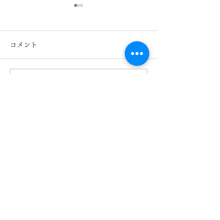
コメント
コメントを追加…
TIFFANY＆Co. ティファ
TIFFANY＆Co
ニー TF2237-D 熊本
ニー 新作 TF22
きくちメガネ カリーノ
荷！熊本 きく
菊陽店
カリーノ菊陽店
【​カリーノ菊陽店】
熊本県菊池郡菊陽町津久礼2422-4
営業時間：10:00-19:00/定休日なし