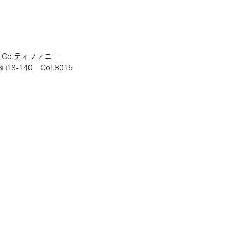
Y＆Co.ティファニー
□18-140　Col.8015