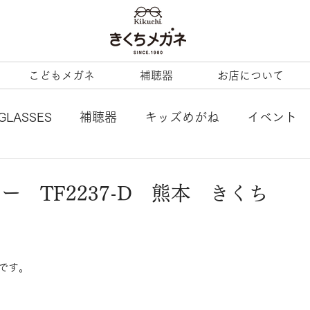
こどもメガネ
補聴器
お店について
GLASSES
補聴器
キッズめがね
イベント
L
tonysame：
ENALLOID
谷口眼鏡
ニー TF2237-D 熊本 きくち
BERTY
LineArt
COACH
内藤熊八
です。
ezzopiano
JILL STUART
Ray-Ban KIDS