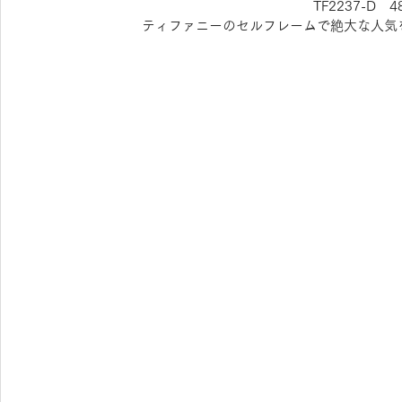
TF2237-D　48
ティファニーのセルフレームで絶大な人気