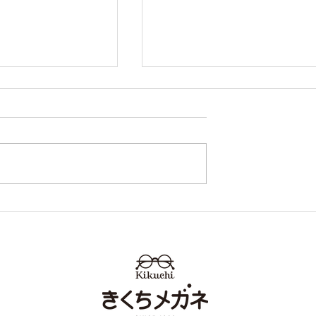
＆Co. ティファニ
TIFFANY＆Co. ティファ
2273-D
ー 新作 TF2237-D 入荷
熊本 きくちメガ
本 きくちメガネ カリー
タウン田崎 カリ
陽店