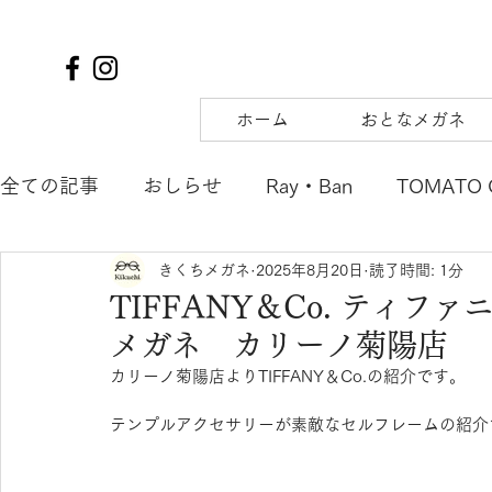
ホーム
おとなメガネ
全ての記事
おしらせ
Ray・Ban
TOMATO 
きくちメガネ
2025年8月20日
読了時間: 1分
TIFFANY&Co.
to hers
SOLAIZ
DJUA
TIFFANY＆Co. ティファ
メガネ カリーノ菊陽店
SAMURAI SHO
mu
tsubura
AQUALI
カリーノ菊陽店よりTIFFANY＆Co.の紹介です。
テンプルアクセサリーが素敵なセルフレームの紹介
POLICE
OAKLEY
agnes b. ENFANT
m