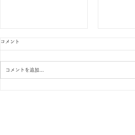
コメント
コメントを追加…
TIFFANY＆Co. ティファニ
TIFFANY
ー TF2275-D 熊本 きく
ー ハードウェア TF
ちメガネ イオンタウン田崎
のご紹介 
店 カリーノ菊陽店
ネ イオン
ーノ菊陽店