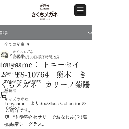
記事
全ての記事
きくちメガネ
全ての記事
2023年9月30日
読了時間: 2分
tonysame： トニーセイ
おしらせ
ム TS‐10764 熊本 き
Ray・Ban
TOMATO GLASSES
くちメガネ カリーノ菊陽
補聴器
店
キッズめがね
tonysame：よりSeaGlass Collectionの
イベント
ご紹介です。
TIFFANY&Co.
アートやアクセサリーでおなじみ(？)海
のお宝シーグラス。
to hers