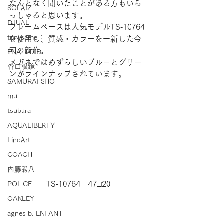
なんとなく聞いたことがある方もいら
SOLAIZ
っしゃると思います。
DJUAL
フレームベースは人気モデルTS‐10764
tonysame：
を使用し、質感・カラーを一新した今
回の新作。
ENALLOID
メガネではめずらしいブルーとグリー
谷口眼鏡
ンがラインナップされています。
SAMURAI SHO
mu
tsubura
AQUALIBERTY
LineArt
COACH
内藤熊八
TS‐10764　47□20
POLICE
OAKLEY
agnes b. ENFANT