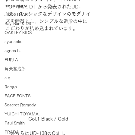
mezzopiano
TOYAMA. D」から発表されたUD-
138。クラシックなデザインのモダナイ
JILL STUART
ズを特徴とし、シンプルな造形の中に
Ray-Ban KIDS
こだわりが詰め込まれています。
OAKLEY KIDS
syunsoku
agnes b.
FURLA
角矢甚治郎
a.q.
Reego
FACE FONTS
Seacret Remedy
YUICHI TOYAMA.
Col.1 Black / Gold
Paul Smith
PRADA
　こちらはUD-138のCol.1。