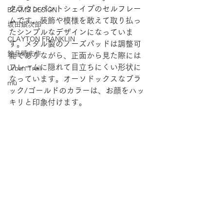
クラウンパントシェイプのセルフレー
BEAMS DESIGN
ムです。装飾や模様を敢えて取り払っ
坂田銀次郎
たシンプルなデザインになっていま
CLAYTON FRANKLIN
す。メタル製のノーズパッドは調整可
銘品晴夫作
能でありながら、正面から見た際には
フレームに隠れて目立ちにくい形状に
Urban Trail
なっています。オーソドックスなブラ
mu
ック/ゴールドのカラーは、お顔をハッ
キリと印象付けます。