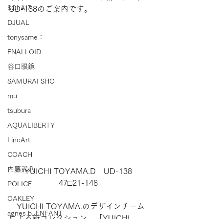
SOLAIZ
UD-138のご案内です。
DJUAL
tonysame：
ENALLOID
谷口眼鏡
SAMURAI SHO
mu
tsubura
AQUALIBERTY
LineArt
COACH
内藤熊八
YUICHI TOYAMA.D　UD-138
47□21-148
POLICE
OAKLEY
　YUICHI TOYAMA.のデザインチーム
agnes b. ENFANT
による新コレクション、「YUICHI 