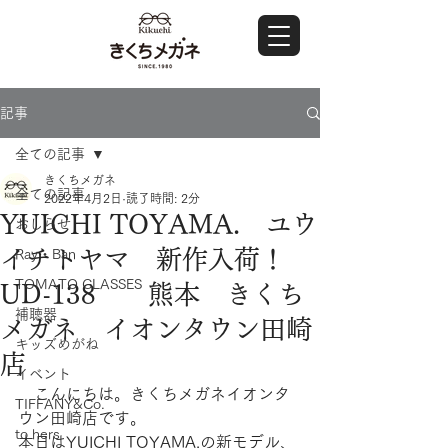
記事
全ての記事
きくちメガネ
全ての記事
2022年4月2日
読了時間: 2分
YUICHI TOYAMA. ユウ
おしらせ
イチトヤマ 新作入荷！
Ray・Ban
TOMATO GLASSES
UD-138 熊本 きくち
補聴器
メガネ イオンタウン田崎
キッズめがね
店
イベント
　こんにちは。きくちメガネイオンタ
TIFFANY&Co.
ウン田崎店です。
to hers
本日はYUICHI TOYAMA.の新モデル、