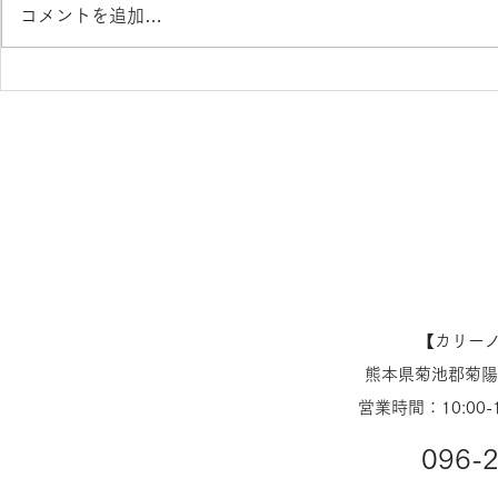
コメントを追加…
YUICHI TOYAMA. ユウイ
YUICHI 
チトヤマ入荷！U-151
イチトヤマ 
さばえメガネ 熊本 きくち
154 鯖
メガネ イオンタウン田崎店
熊本 きくち
ウン田崎店
【​カリー
熊本県菊池郡菊陽町
営業時間：10:00-
096-