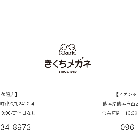
TOYAMA/D ユウ
YUICHI TOYAMA/D ユ
新作入荷 UD-
イチトヤマ 新作入荷 UD-1
江メガネ 丸めがね
鯖江メガネ 丸めがね 熊本 
メガネ イオンタ
くちメガネ イオンタウン
店
ノ菊陽店】
【​イオン
津久礼2422-4
熊本県熊本市西区
19:00/定休日なし
営業時間：10:00
234-8973
096-