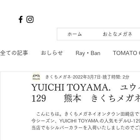
ホーム
おとなメガネ
全ての記事
おしらせ
Ray・Ban
TOMATO 
きくちメガネ
2022年3月7日
読了時間: 2分
TIFFANY&Co.
to hers
SOLAIZ
DJUA
YUICHI TOYAMA. 
129 熊本 きくちメガ
SAMURAI SHO
mu
tsubura
AQUALI
　こんにちは。きくちメガネイオンタウン田崎店で
今シーズン、YUICIHI TOYAMA.の人気モデルU
POLICE
OAKLEY
agnes b. ENFANT
m
当店でもシルバーカラーを入荷いたしましたのでご