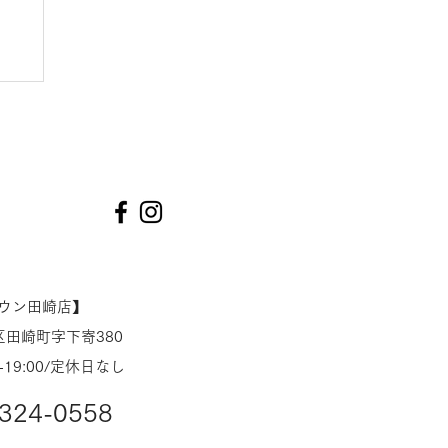
ウ
55
き
田崎
タウン田崎店】
田崎町字下寄380
-19:00/定休日なし
324-0558