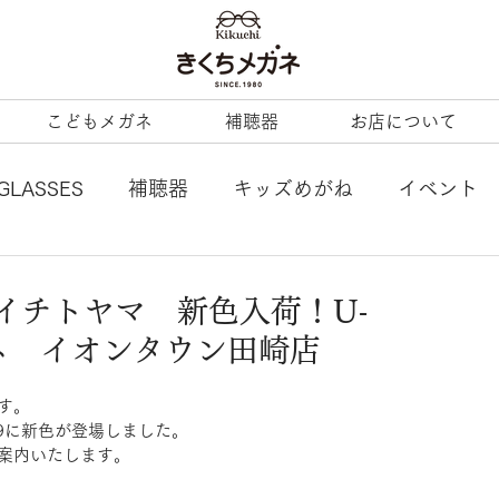
こどもメガネ
補聴器
お店について
GLASSES
補聴器
キッズめがね
イベント
L
tonysame：
ENALLOID
谷口眼鏡
ユウイチトヤマ 新色入荷！U-
ネ イオンタウン田崎店
BERTY
LineArt
COACH
内藤熊八
す。
-129に新色が登場しました。
ezzopiano
JILL STUART
Ray-Ban KIDS
案内いたします。