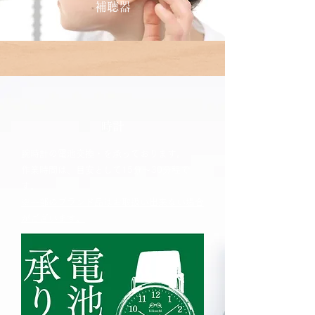
補聴器
時計
腕時計の電池交換・を承って
​おります。
​作業時間は、目安として15分～30分程で
す。
※一部のブランド品はお取扱い出来ない場合
がございます。