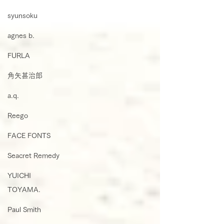
syunsoku
agnes b.
FURLA
角矢甚治郎
a.q.
Reego
FACE FONTS
Seacret Remedy
YUICHI
TOYAMA.
Paul Smith