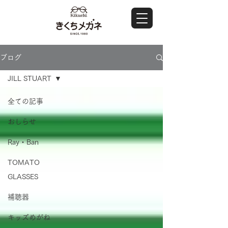
ブログ
JILL STUART
全ての記事
おしらせ
Ray・Ban
TOMATO
GLASSES
補聴器
キッズめがね