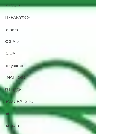
イベント
TIFFANY&Co.
to hers
SOLAIZ
DJUAL
tonysame：
ENALLOID
谷口眼鏡
SAMURAI SHO
mu
tsubura