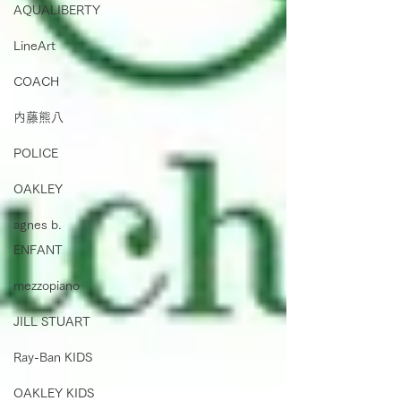
AQUALIBERTY
LineArt
COACH
内藤熊八
POLICE
OAKLEY
agnes b.
ENFANT
mezzopiano
JILL STUART
Ray-Ban KIDS
OAKLEY KIDS