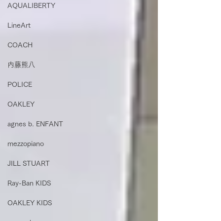
AQUALIBERTY
LineArt
COACH
内藤熊八
POLICE
OAKLEY
agnes b. ENFANT
mezzopiano
JILL STUART
Ray-Ban KIDS
OAKLEY KIDS