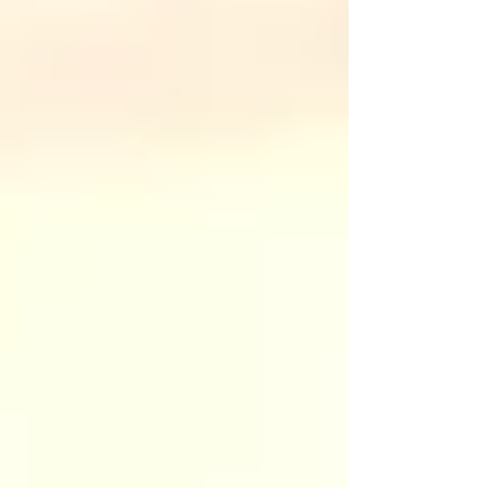
店)/定休日なし 096-324-0558 【​カリーノ菊陽
店】 熊本県菊池郡菊陽町津久礼2422-4 営業時間：
10:00-19:00/定休日なし 096-234-8973