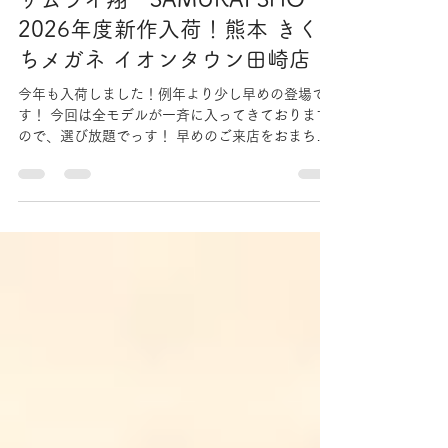
きくちメガネ
2025年12月20日
読了時間: 1分
サムライ翔 SAMURAI SHO
2026年度新作入荷！熊本 きく
ちメガネ イオンタウン田崎店
今年も入荷しました！例年より少し早めの登場で
す！ 今回は全モデルが一斉に入ってきております
ので、選び放題でっす！ 早めのご来店をおまちし
ております!! 今回は田崎店のみの展開となっており
ます。 菊陽店へのお取り寄せもできますので、ご
相談ください。 熊本駅近くにお越しの際は、きく
ちメガネ イオンタウン田崎店へ、菊陽、光の森
にお越しの際はきくちメガネ カリーノ菊陽店
へ、お立ち寄りください。 通販のご希望や商品に
関するお問い合わせはホームページのトップ画面
「お問い合わせ」または電話にてお受けしており
ますので、お気軽にお尋ねくださいませ。 【​イオ
ンタウン田崎店】 熊本県熊本市西区田崎町字下寄
380 営業時間：10:00-20:00(12/30～1/2、18:00閉