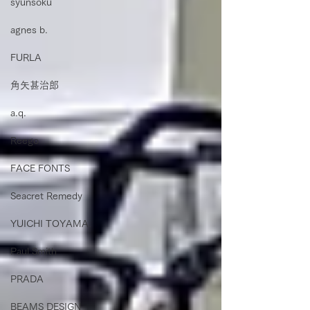
syunsoku
agnes b.
FURLA
角矢甚治郎
a.q.
Reego
FACE FONTS
Seacret Remedy
YUICHI TOYAMA.
Paul Smith
PRADA
BEAMS DESIGN