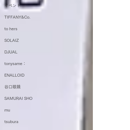
イベント
TIFFANY&Co.
to hers
SOLAIZ
DJUAL
tonysame：
ENALLOID
谷口眼鏡
SAMURAI SHO
mu
tsubura