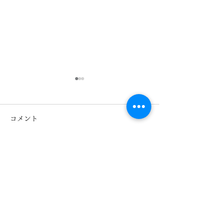
コメント
コメントを追加…
キッズメガネ TOMATO
Ray-Ban レ
GLASSES トマトクラッ
ズメガネ入荷！R
シーズ 熊本 きくちメガ
Col.3863 熊
ネ カリーノ菊陽店
ガネ イオンタ