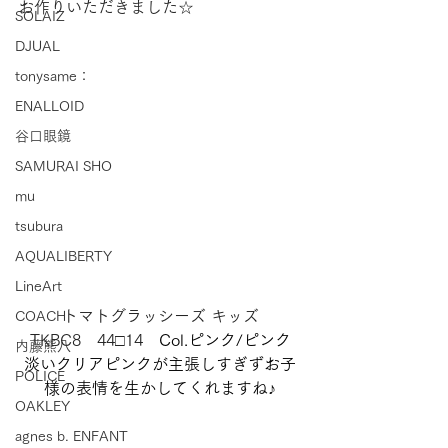
お作りいただきました☆
SOLAIZ
DJUAL
tonysame：
ENALLOID
谷口眼鏡
SAMURAI SHO
mu
tsubura
AQUALIBERTY
LineArt
トマトグラッシーズ キッズ
COACH
TKBC8　44□14　
Col.ピンク/ピンク
内藤熊八
淡いクリアピンクが主張しすぎずお子
POLICE
様の表情を生かしてくれますね♪
OAKLEY
agnes b. ENFANT