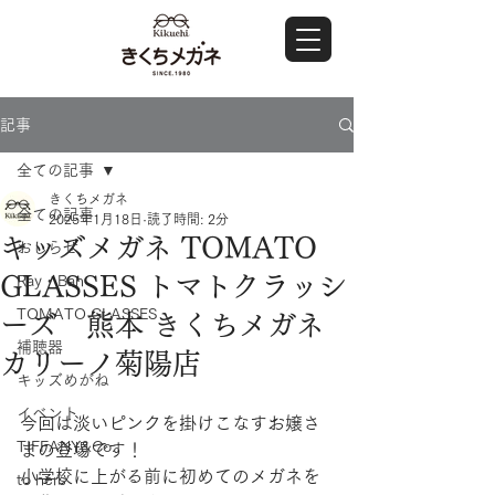
記事
全ての記事
きくちメガネ
全ての記事
2025年1月18日
読了時間: 2分
キッズメガネ TOMATO
おしらせ
GLASSES トマトクラッシ
Ray・Ban
TOMATO GLASSES
ーズ 熊本 きくちメガネ
補聴器
カリーノ菊陽店
キッズめがね
イベント
今回は淡いピンクを掛けこなすお嬢さ
TIFFANY&Co.
まの登場です！
小学校に上がる前に初めてのメガネを
to hers