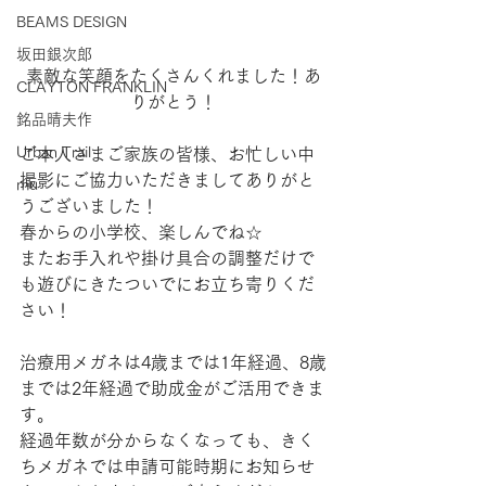
BEAMS DESIGN
坂田銀次郎
素敵な笑顔をたくさんくれました！あ
CLAYTON FRANKLIN
りがとう！
銘品晴夫作
Urban Trail
ご本人さまご家族の皆様、お忙しい中
撮影にご協力いただきましてありがと
mu
うございました！
春からの小学校、楽しんでね☆
またお手入れや掛け具合の調整だけで
も遊びにきたついでにお立ち寄りくだ
さい！
治療用メガネは4歳までは1年経過、8歳
までは2年経過で助成金がご活用できま
す。
経過年数が分からなくなっても、きく
ちメガネでは申請可能時期にお知らせ