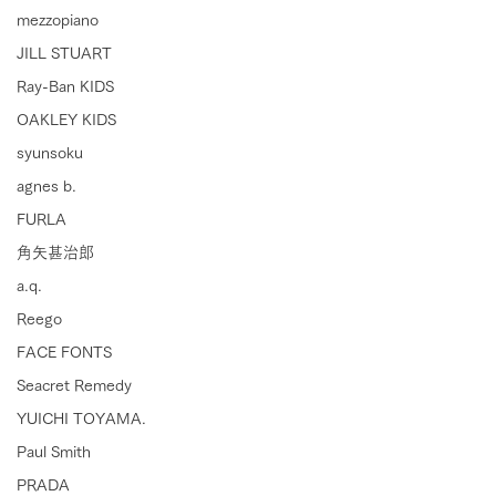
mezzopiano
JILL STUART
Ray-Ban KIDS
OAKLEY KIDS
syunsoku
agnes b.
FURLA
角矢甚治郎
a.q.
Reego
FACE FONTS
Seacret Remedy
YUICHI TOYAMA.
Paul Smith
PRADA