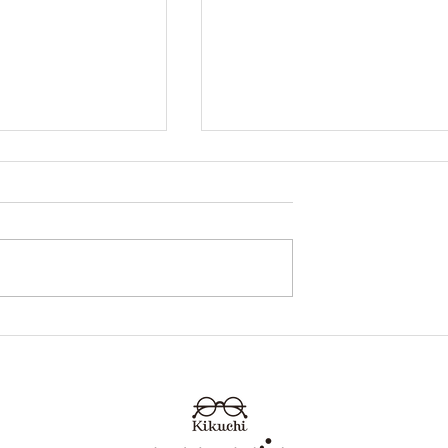
内藤熊八作 N-044 熊本 き
らせ 鯖江めが
ちメガネ イオンタウン田
くちメガネ イオ
崎店