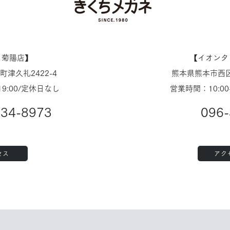
ノ菊陽店】
【​イオン
津久礼2422-4
熊本県熊本市西区
19:00/定休日なし
営業時間：10:00
234-8973
096-
セス
アク