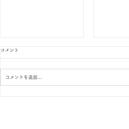
コメント
コメントを追加…
内藤熊八作 Ｎ-407 入荷のお
内藤熊八作 N-302 N-303 再
知らせ 鯖江めがね 熊本 き
入荷のお知
くちメガネ イオンタウン田崎
ね 熊本 き
店
ンタウン田