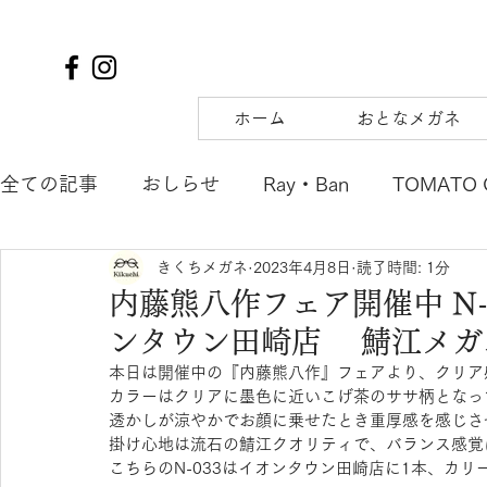
ホーム
おとなメガネ
全ての記事
おしらせ
Ray・Ban
TOMATO 
きくちメガネ
2023年4月8日
読了時間: 1分
TIFFANY&Co.
to hers
SOLAIZ
DJUA
内藤熊八作フェア開催中 N-
ンタウン田崎店 鯖江メガ
SAMURAI SHO
mu
tsubura
AQUALI
本日は開催中の『内藤熊八作』フェアより、クリア
カラーはクリアに墨色に近いこげ茶のササ柄となっ
透かしが涼やかでお顔に乗せたとき重厚感を感じさ
POLICE
OAKLEY
agnes b. ENFANT
m
掛け心地は流石の鯖江クオリティで、バランス感覚
こちらのN-033はイオンタウン田崎店に1本、カリ