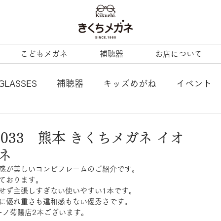
こどもメガネ
補聴器
お店について
GLASSES
補聴器
キッズめがね
イベント
L
tonysame：
ENALLOID
谷口眼鏡
033 熊本 きくちメガネ イオ
ネ
BERTY
LineArt
COACH
内藤熊八
感が美しいコンビフレームのご紹介です。
ております。
せず主張しすぎない使いやすい1本です。
ezzopiano
JILL STUART
Ray-Ban KIDS
に優れ重さも違和感もない優秀さです。
ーノ菊陽店2本ございます。