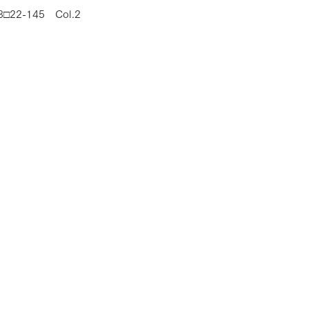
□22-145　Col.2