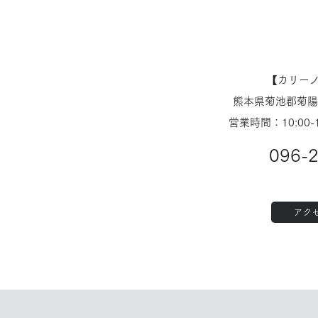
【​カリー
熊本県菊池郡菊陽町
営業時間：10:00-
096-
アク