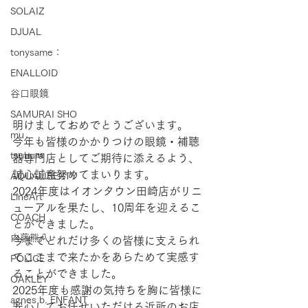
SOLAIZ
DJUAL
tonysame：
ENALLOID
谷口眼鏡
SAMURAI SHO
明けましておめでとうございます。
mu
今年も皆様のかかりつけの眼鏡・補聴
tsubura
器専門店としてご期待に添えるよう、
誠心誠意努めてまいります。
AQUALIBERTY
2024年度はイオンタウン田崎店がリニ
LineArt
ューアルを果たし、10周年を迎えるこ
COACH
とができました。
内藤熊八
今までどれだけ多くの皆様に支えられ
てここまで来たかをあらためて実感す
POLICE
ることができました。
OAKLEY
2025年度も感謝の気持ちを胸に皆様に
agnes b. ENFANT
安心してお任せいただける近所のお店