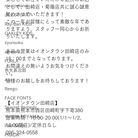
mezzopiano
として、田崎店・菊陽店共に誠心誠意
努めさせていただきます！
JILL STUART
この一年が皆様にとって素敵な年であ
Ray-Ban KIDS
りますよう、スタッフ一同心からお祈
OAKLEY KIDS
りいたします。
syunsoku
本日の営業はイオンタウン田崎店のみ
agnes b.
18：00までとなっております。
FURLA
お間違えの無いようお気をつけくださ
角矢甚治郎
い。
a.q.
皆様のお越しをお待ちしております！
Reego
FACE FONTS
【​イオンタウン田崎店】  
Seacret Remedy
熊本県熊本市西区田崎町字下寄380 
YUICHI TOYAMA.
営業時間：10:00-20:00(1/1～1/2、
18:00閉店)/定休日なし 
Paul Smith
096-324-0558  
PRADA