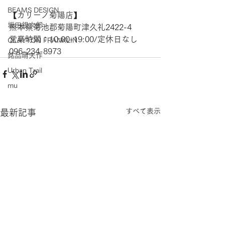
BEAMS DESIGN
【​カリーノ菊陽店】  
坂田銀次郎
熊本県菊池郡菊陽町津久礼2422-4
営業時間：10:00-19:00/定休日なし 
CLAYTON FRANKLIN
096-234-8973
銘品晴夫作
Urban Trail
mu
すべて表示
最新記事