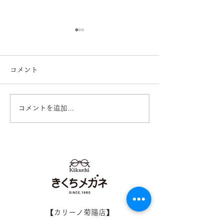
コメント
コメントを追加…
イオンタウン田崎店 営業
営業再開日のお
再開のお知らせ
オンタウン田崎
【​カリーノ菊陽店】