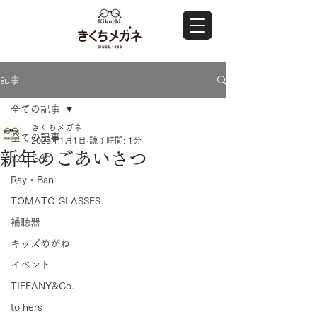
記事
全ての記事
きくちメガネ
全ての記事
2025年1月1日
読了時間: 1分
新年のごあいさつ
おしらせ
Ray・Ban
TOMATO GLASSES
補聴器
キッズめがね
イベント
TIFFANY&Co.
to hers