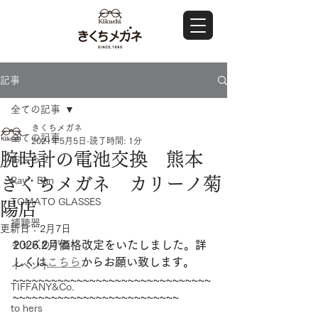
記事
全ての記事
きくちメガネ
全ての記事
2021年5月5日
読了時間: 1分
腕時計の電池交換 熊本
おしらせ
きくちメガネ カリーノ菊
Ray・Ban
TOMATO GLASSES
陽店
補聴器
更新日：
2月7日
キッズめがね
2026.2月価格改定をいたしました。詳
しくは
こちら
からお願い致します。
イベント
~~~~~~~~~~~~~~~~~~~~~~~~~~~~~~~
TIFFANY&Co.
~~~~~~~~~~~~~~~~~~~~~~~~~~
to hers