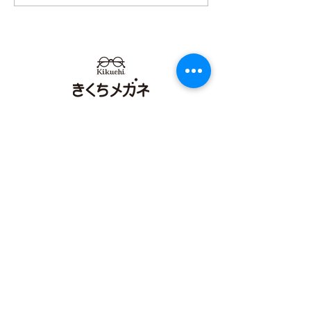
再開のお知らせ
オンタウン田崎
【​カリーノ菊陽店】
熊本県菊池郡菊陽町津久礼2422-4
営業時間：10:00-19:00/定休日なし
096-234-8973
アクセス
【​イオンタウン田崎店】
熊本県熊本市西区田崎町字下寄380