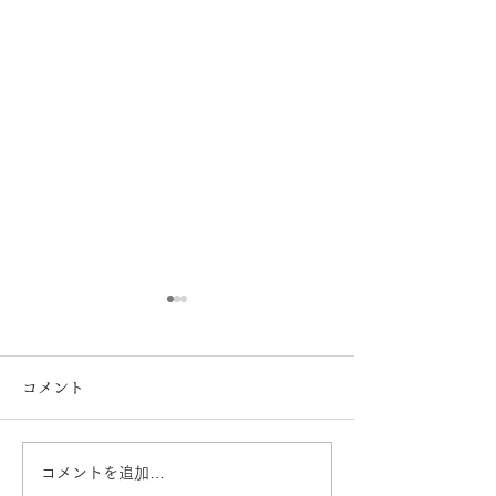
コメント
コメントを追加…
イオンタウン田崎店 営業
営業再開日のお