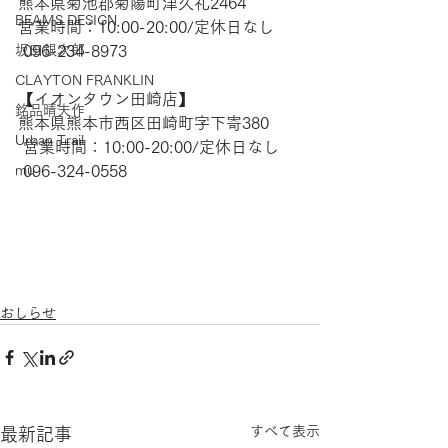
熊本県菊池郡菊陽町津久礼2464 
BEAMS DESIGN
営業時間：10:00-20:00/定休日なし
 096-234-8973  
坂田銀次郎
CLAYTON FRANKLIN
【​イオンタウン田崎店】 
銘品晴夫作
熊本県熊本市西区田崎町字下寄380
Urban Trail
 営業時間：10:00-20:00/定休日なし
 096-324-0558
mu
おしらせ
すべて表示
最新記事