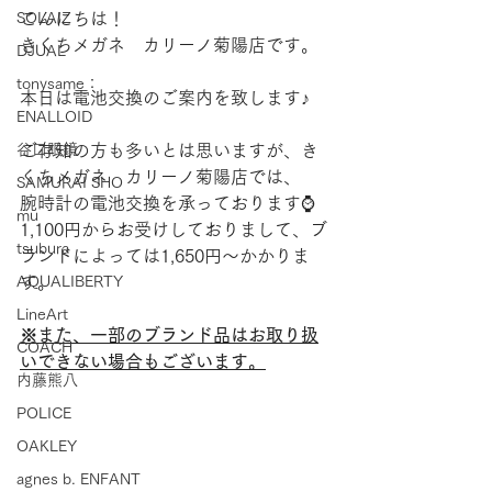
SOLAIZ
こんにちは！
きくちメガネ　カリーノ菊陽店です。
DJUAL
tonysame：
本日は電池交換のご案内を致します♪
ENALLOID
谷口眼鏡
ご存知の方も多いとは思いますが、き
くちメガネ　カリーノ菊陽店では、
SAMURAI SHO
腕時計の電池交換を承っております⌚
mu
1,100円からお受けしておりまして、ブ
tsubura
ランドによっては1,650円～かかりま
AQUALIBERTY
す。
LineArt
※また、一部のブランド品はお取り扱
COACH
いできない場合もございます。
内藤熊八
POLICE
OAKLEY
agnes b. ENFANT