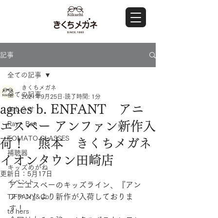
記事
全ての記事
きくちメガネ
全ての記事
2021年9月25日
読了時間: 1分
agnes b. ENFANT アニ
おしらせ
エスベー アンファン新作入
Ray・Ban
TOMATO GLASSES
荷！ 熊本 きくちメガネ
補聴器
イオンタウン田崎店
キッズめがね
更新日：
5月17日
イベント
アニエスベーのキッズライン、『アン
ファン』より新作が入荷しておりま
TIFFANY&Co.
す！
to hers