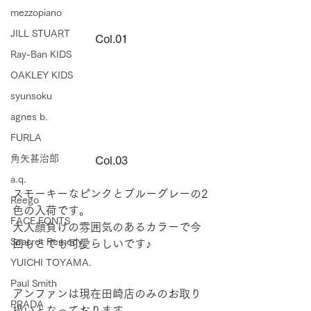
mezzopiano
JILL STUART
Col.01
Ray-Ban KIDS
OAKLEY KIDS
syunsoku
agnes b.
FURLA
角矢甚治郎
Col.03
a.q.
スモーキーなピンクとブルーグレーの2
Reego
色の入荷です。
FACE FONTS
大人顔負けの雰囲気のあるカラーで今
Seacret Remedy
回もとても可愛らしいです♪
YUICHI TOYAMA.
Paul Smith
アンファンは現在田崎店のみのお取り
PRADA
扱いとなっております。