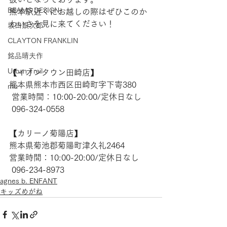
BEAMS DESIGN
熊本駅近くにお越しの際はぜひこのか
わいさを見に来てください！
坂田銀次郎
CLAYTON FRANKLIN
銘品晴夫作
Urban Trail
【​イオンタウン田崎店】 
熊本県熊本市西区田崎町字下寄380
mu
 営業時間：10:00-20:00/定休日なし
 096-324-0558
【​カリーノ菊陽店】 
熊本県菊池郡菊陽町津久礼2464 
営業時間：10:00-20:00/定休日なし
 096-234-8973 
agnes b. ENFANT
キッズめがね