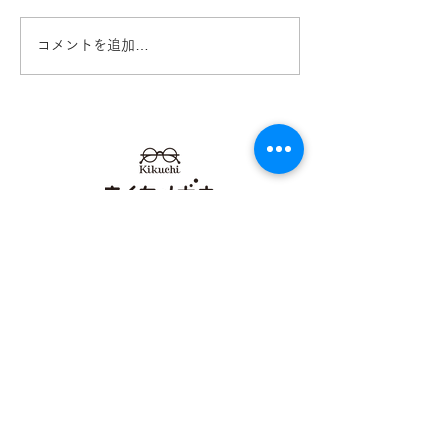
コメントを追加…
キッズメガネ TOMATO
Ray-Ban レ
GLASSES トマトクラッ
ズメガネ入荷！R
シーズ 熊本 きくちメガ
Col.3863 熊
ネ カリーノ菊陽店
ガネ イオンタ
【​カリーノ菊陽店】
熊本県菊池郡菊陽町津久礼2422-4
営業時間：10:00-19:00/定休日なし
096-234-8973
アクセス