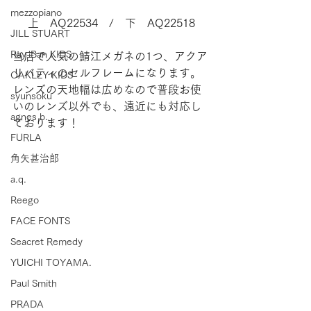
mezzopiano
上　AQ22534　/　下　AQ22518
JILL STUART
Ray-Ban KIDS
当店で人気の鯖江メガネの1つ、アクア
リバティのセルフレームになります。
OAKLEY KIDS
レンズの天地幅は広めなので普段お使
syunsoku
いのレンズ以外でも、遠近にも対応し
agnes b.
ております！
FURLA
角矢甚治郎
a.q.
Reego
FACE FONTS
Seacret Remedy
YUICHI TOYAMA.
Paul Smith
PRADA