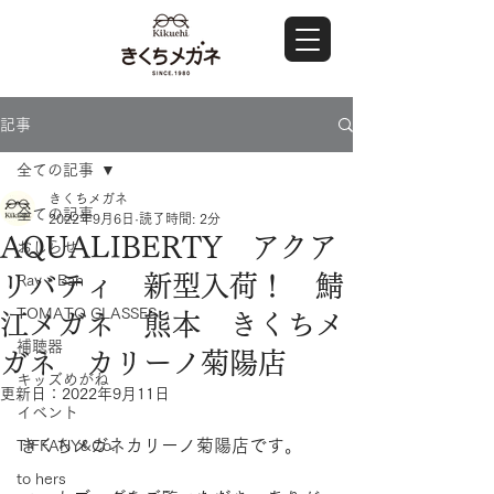
記事
全ての記事
きくちメガネ
全ての記事
2022年9月6日
読了時間: 2分
AQUALIBERTY アクア
おしらせ
リバティ 新型入荷！ 鯖
Ray・Ban
TOMATO GLASSES
江メガネ 熊本 きくちメ
補聴器
ガネ カリーノ菊陽店
キッズめがね
更新日：
2022年9月11日
イベント
きくちメガネカリーノ菊陽店です。
TIFFANY&Co.
to hers