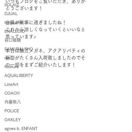
いつもブログをご覧いただき、ありが
SOLAIZ
とうございます！
DJUAL
台風が無事に過ぎましたね！
tonysame：
これから涼しくなっていくといいなと
ENALLOID
思っています♪
谷口眼鏡
SAMURAI SHO
本日は鯖江メガネ、アクアリバティの
新型がたくさん入荷致しましたのでそ
mu
の一部をまずご紹介いたします！
tsubura
AQUALIBERTY
LineArt
COACH
内藤熊八
POLICE
OAKLEY
agnes b. ENFANT