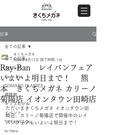
記事
全ての記事
きくちメガネ
全ての記事
2024年8月17日
読了時間: 1分
Ray-Ban レイバンフェア
おしらせ
いよいよ明日まで！ 熊
Ray・Ban
TOMATO GLASSES
本 きくちメガネ カリーノ
補聴器
菊陽店 イオンタウン田崎店
キッズめがね
ただいまきくちメガネ イオンタウン田
イベント
崎店、カリーノ菊陽店で開催中のレイ
TIFFANY&Co.
バンフェアもいよいよ明日まで！
to hers