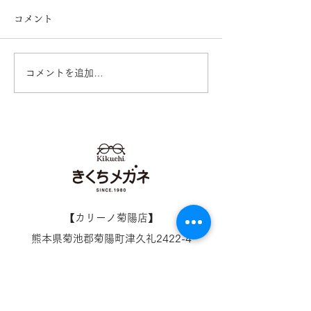
コメント
コメントを追加…
イオンタウン田崎店 営業
営業再開日のお
再開のお知らせ
オンタウン田崎
【​カリーノ菊陽店】
熊本県菊池郡菊陽町津久礼2422-4
営業時間：10:00-19:00/定休日なし
096-234-8973