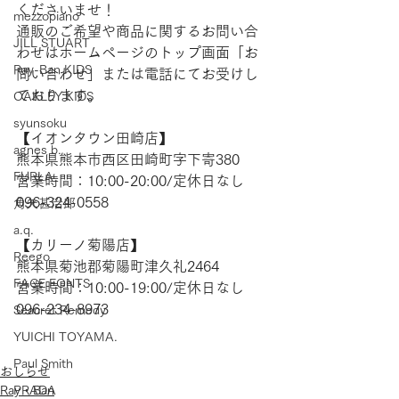
くださいませ！   
mezzopiano
通販のご希望や商品に関するお問い合
JILL STUART
わせはホームページのトップ画面「お
Ray-Ban KIDS
問い合わせ」または電話にてお受けし
ております。  
OAKLEY KIDS
syunsoku
【​イオンタウン田崎店】 
agnes b.
熊本県熊本市西区田崎町字下寄380
FURLA
営業時間：10:00-20:00/定休日なし
096-324-0558
角矢甚治郎
a.q.
【​カリーノ菊陽店】 
Reego
熊本県菊池郡菊陽町津久礼2464 
FACE FONTS
営業時間：10:00-19:00/定休日なし
096-234-8973
Seacret Remedy
YUICHI TOYAMA.
Paul Smith
おしらせ
Ray・Ban
PRADA