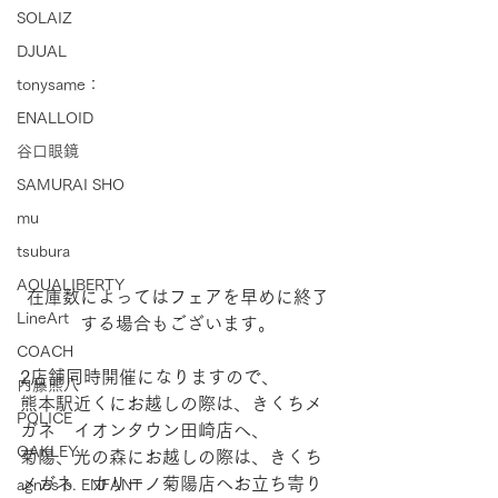
SOLAIZ
DJUAL
tonysame：
ENALLOID
谷口眼鏡
SAMURAI SHO
mu
tsubura
AQUALIBERTY
在庫数によってはフェアを早めに終了
LineArt
する場合もございます。
COACH
2店舗同時開催になりますので、
内藤熊八
熊本駅近くにお越しの際は、きくちメ
POLICE
ガネ　イオンタウン田崎店へ、
OAKLEY
菊陽、光の森にお越しの際は、きくち
メガネ　カリーノ菊陽店へお立ち寄り
agnes b. ENFANT