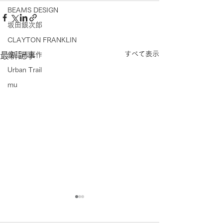
BEAMS DESIGN
坂田銀次郎
CLAYTON FRANKLIN
すべて表示
最新記事
銘品晴夫作
Urban Trail
mu