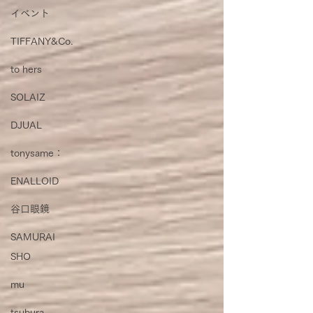
イベント
TIFFANY&Co.
to hers
SOLAIZ
DJUAL
tonysame：
ENALLOID
谷口眼鏡
SAMURAI
SHO
mu
tsubura