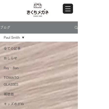
ブログ
Paul Smith
全ての記事
おしらせ
Ray・Ban
TOMATO
GLASSES
補聴器
キッズめがね