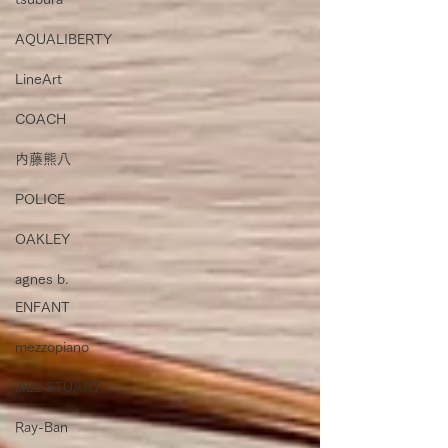
AQUALIBERTY
LineArt
COACH
内藤熊八
POLICE
OAKLEY
agnes b.
ENFANT
mezzopiano
JILL STUART
Ray-Ban