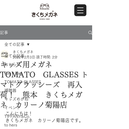
記事
全ての記事
きくちメガネ
全ての記事
2022年2月3日
読了時間: 2分
キッズ用メガネ
おしらせ
TOMATO GLASSES ト
Ray・Ban
TOMATO GLASSES
マトグラッシーズ 再入
補聴器
荷！ 熊本 きくちメガ
キッズめがね
ネ カリーノ菊陽店
イベント
こんにちは！
TIFFANY&Co.
きくちメガネ　カリーノ菊陽店です。
to hers