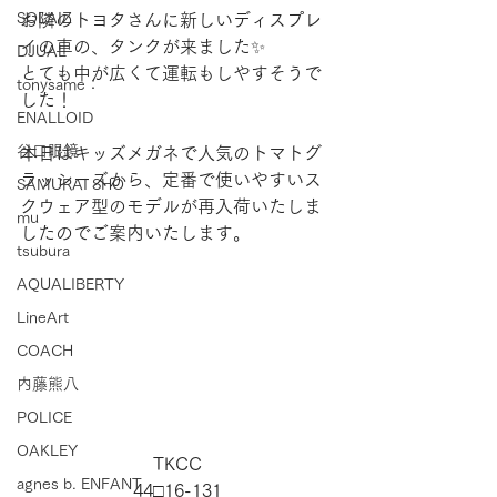
SOLAIZ
お隣のトヨタさんに新しいディスプレ
イの車の、タンクが来ました✨
DJUAL
とても中が広くて運転もしやすそうで
tonysame：
した！
ENALLOID
谷口眼鏡
本日はキッズメガネで人気のトマトグ
ラッシーズから、定番で使いやすいス
SAMURAI SHO
クウェア型のモデルが再入荷いたしま
mu
したのでご案内いたします。
tsubura
AQUALIBERTY
LineArt
COACH
内藤熊八
POLICE
OAKLEY
TKCC
agnes b. ENFANT
44□16-131