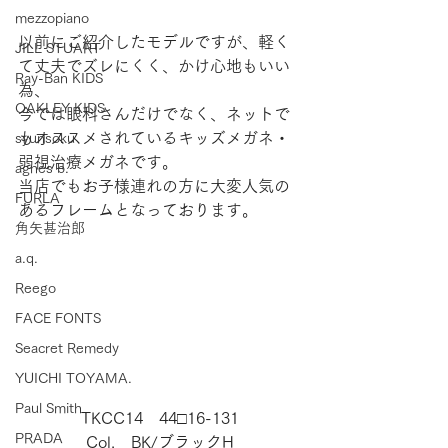
mezzopiano
以前にご紹介したモデルですが、軽く
JILL STUART
て丈夫でズレにくく、かけ心地もいい
Ray-Ban KIDS
為、
OAKLEY KIDS
今では眼科さんだけでなく、ネットで
もオススメされているキッズメガネ・
syunsoku
弱視治療メガネです。
agnes b.
当店でもお子様連れの方に大変人気の
FURLA
あるフレームとなっております。
角矢甚治郎
a.q.
Reego
FACE FONTS
Seacret Remedy
YUICHI TOYAMA.
Paul Smith
TKCC14　44□16-131
PRADA
Col.　BK/ブラックH